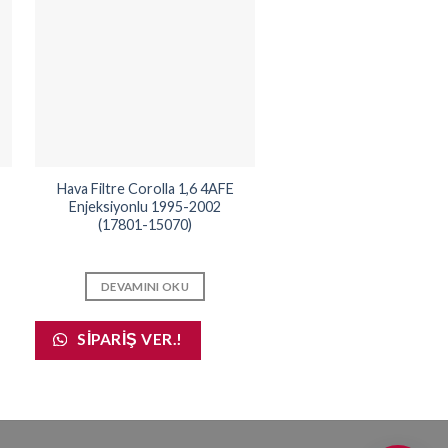
Hava Filtre Corolla 1,6 4AFE
Kale Su Radyatörü Ma
Enjeksiyonlu 1995-2002
Corolla 1,3/1,6 1993-
(17801-15070)
(342325)
DEVAMINI OKU
DEVAMINI OKU
SIPARIŞ VER.!
SIPARIŞ VER.!