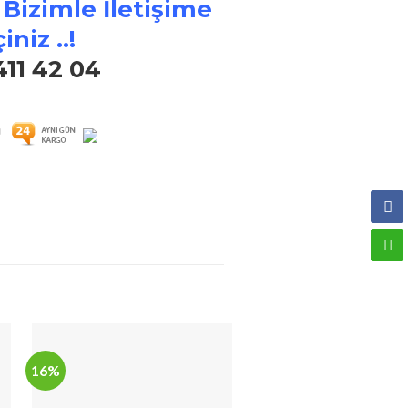
 Bizimle İletişime
iniz ..!
411 42 04
16%
19%