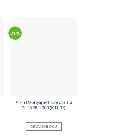
21%
17%
Aısın Debriyaj Seti Corolla 1,3
Aısın Devirdaim Corolla
2E 1988-2000 (KT037)
1,6 Enjeksiyonlu 1994
(WPT018)
DEVAMINI OKU
DEVAMINI OKU