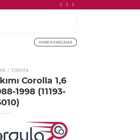
HONDA PARÇALAR
YFA
/
TOYOTA
kımı Corolla 1,6
88-1998 (11193-
5010)