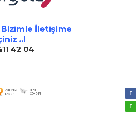
 Bizimle İletişime
iniz ..!
411 42 04