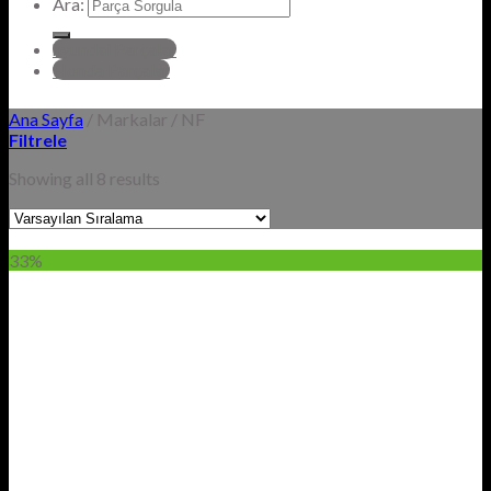
Ara:
hyundai Parçalar
Honda Parçalar
Ana Sayfa
/
Markalar
/
NF
Filtrele
Showing all 8 results
33%