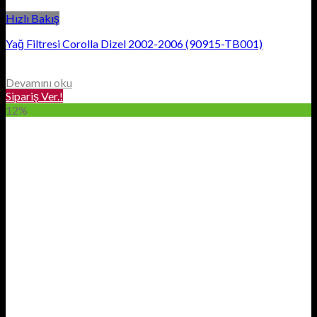
Hızlı Bakış
Yağ Filtresi Corolla Dizel 2002-2006 (90915-TB001)
Devamını oku
Sipariş Ver.!
12%