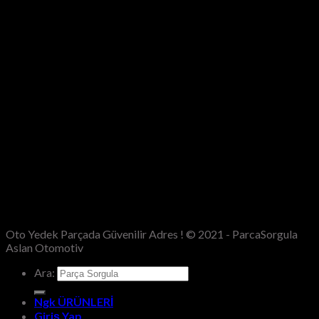
Oto Yedek Parçada Güvenilir Adres ! © 2021 - ParcaSorgula
Aslan Otomotiv
Ara:
Ngk ÜRÜNLERİ
Giriş Yap