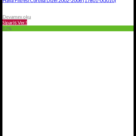
Hava Filtresi Corolla Dizel 2002-2006 (17801-0G010)
Devamını oku
Sipariş Ver.!
12%