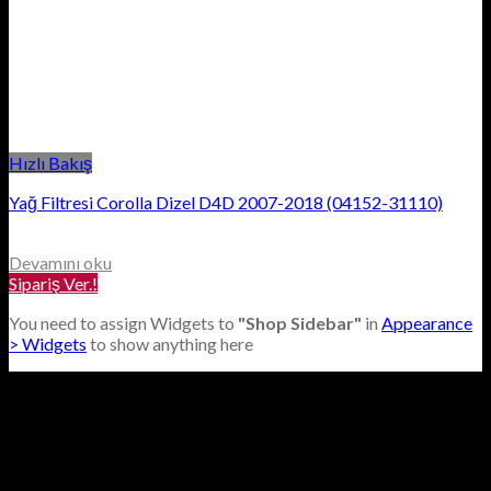
Hızlı Bakış
Yağ Filtresi Corolla Dizel D4D 2007-2018 (04152-31110)
Devamını oku
Sipariş Ver.!
You need to assign Widgets to
"Shop Sidebar"
in
Appearance
> Widgets
to show anything here