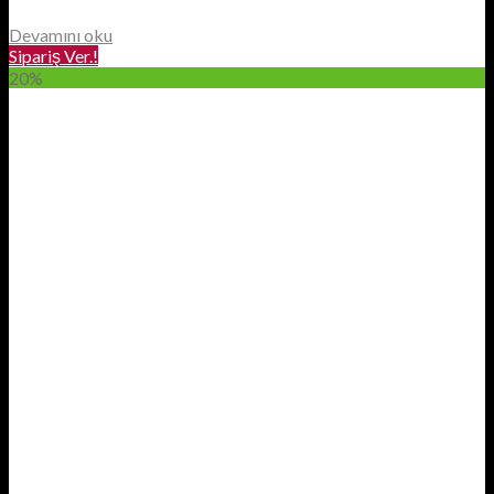
Devamını oku
Sipariş Ver.!
20%