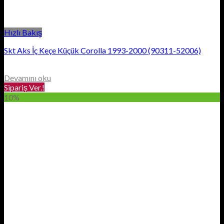
Hızlı Bakış
Skt Aks İç Keçe Küçük Corolla 1993-2000 (90311-52006)
Devamını oku
Sipariş Ver.!
10%