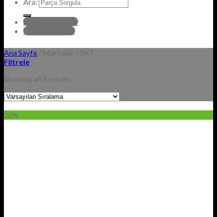
Ara:
hyundai Parçalar
Honda Parçalar
Ana Sayfa
/
Markalar
/
SKT
Filtrele
Showing all 8 results
20%