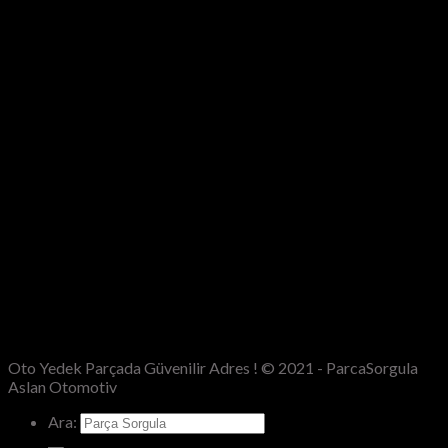
Oto Yedek Parçada Güvenilir Adres ! © 2021 - ParcaSorgula
Aslan Otomotiv
Ara: