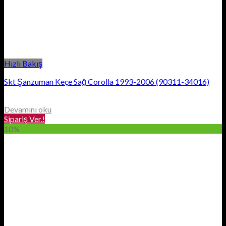
Hızlı Bakış
Skt Şanzuman Keçe Sağ Corolla 1993-2006 (90311-34016)
Devamını oku
Sipariş Ver.!
10%