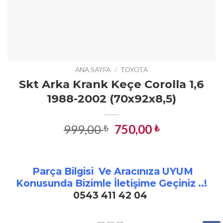
ANA SAYFA
/
TOYOTA
Skt Arka Krank Keçe Corolla 1,6
1988-2002 (70x92x8,5)
Orijinal
Şu
999,00
750,00
₺
₺
fiyat:
andaki
999,00 ₺.
fiyat:
750,00 ₺.
Parça Bilgisi Ve Aracınıza UYUM
Konusunda Bizimle İletişime Geçiniz ..!
0543 411 42 04