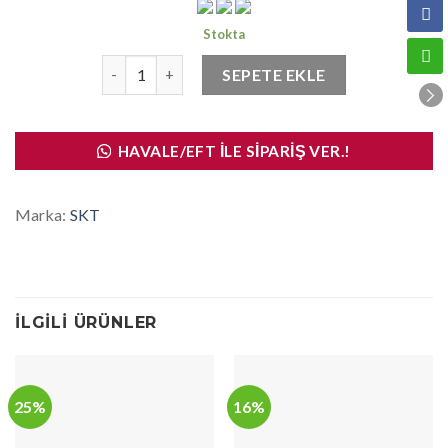
Stokta
Skt Arka Krank Keçe Corolla 1,6 1988-2002 (70x92x8
SEPETE EKLE
HAVALE/EFT İLE SIPARIŞ VER.!
Marka:
SKT
İLGILI ÜRÜNLER
25%
16%