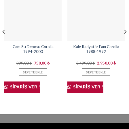
Cam Su Deposu Corolla
Kale Radyatör Fanı Corolla
1994-2000
1988-1992
Orijinal
Şu
Orijinal
Şu
999,00
₺
750,00
₺
3.499,00
₺
2.950,00
₺
fiyat:
andaki
fiyat:
andaki
999,00 ₺.
fiyat:
3.499,00 ₺.
fiyat:
SEPETE EKLE
SEPETE EKLE
750,00 ₺.
2.950,0
i
,00 ₺.
SIPARIŞ VER.!
SIPARIŞ VER.!