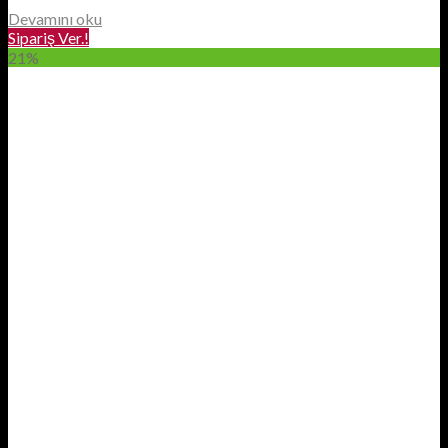
Devamını oku
Sipariş Ver.!
21%