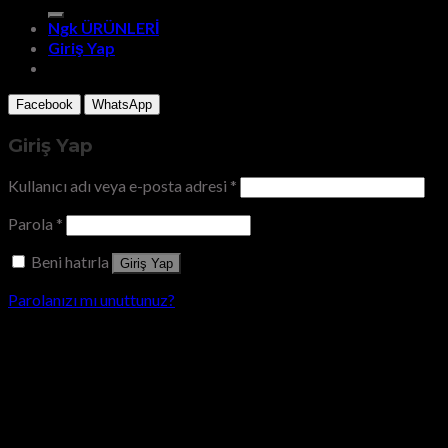
Ngk ÜRÜNLERİ
Giriş Yap
Facebook
WhatsApp
Giriş Yap
Kullanıcı adı veya e-posta adresi
*
Parola
*
Beni hatırla
Giriş Yap
Parolanızı mı unuttunuz?