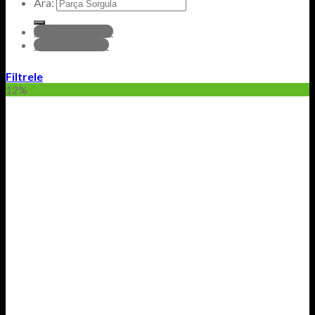
Ara:
hyundai Parçalar
Honda Parçalar
Filtrele
12%