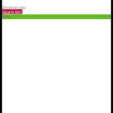
Devamını oku
Sipariş Ver.!
25%