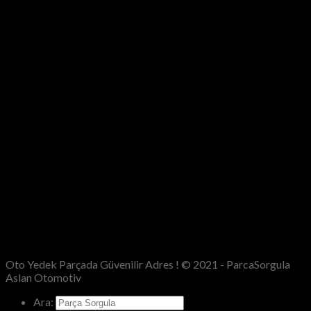
Oto Yedek Parçada Güvenilir Adres ! © 2021 - ParcaSorgula
Aslan Otomotiv
Ara: