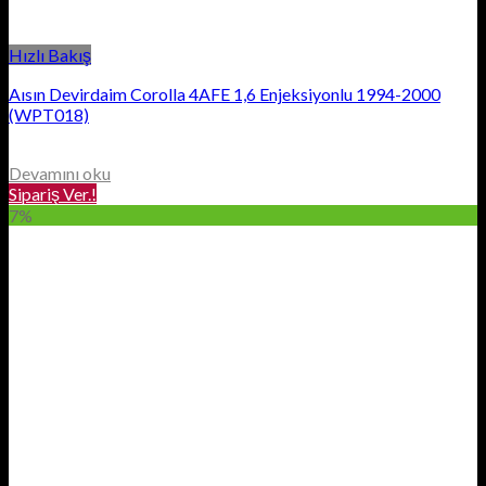
Hızlı Bakış
Aısın Devirdaim Corolla 4AFE 1,6 Enjeksiyonlu 1994-2000
(WPT018)
Devamını oku
Sipariş Ver.!
7%