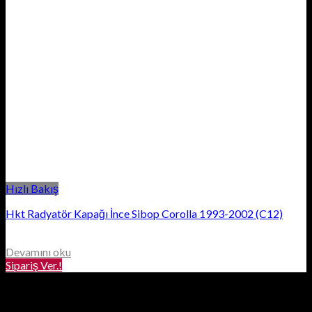
Hızlı Bakış
Hkt Radyatör Kapağı İnce Sibop Corolla 1993-2002 (C12)
Devamını oku
Sipariş Ver.!