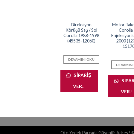
Direksiyon
Motor Tak
Körüğü Sağ / Sol
Corolla 
Corolla 1988-1998
Enjeksiyonl
(45535-12060)
2000 (12
15170
DEVAMINI OKU
DEVAMINI
SIPARIŞ
SIPA
VER.!
VER.!
Oto Yedek Parçada Güvenilir Adres ! 