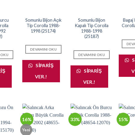
Burcu
Somunlu Bijon Açık
Somunlu Bijon
Bagaj K
rolla
Tip Corolla 1988-
Kapalı Tip Corolla
Coroll
992
1998 (25174)
1988-1998
2)
(25187)
DEV
DEVAMINI OKU
 OKU
DEVAMINI OKU
S
SIPARIŞ
RIŞ
SIPARIŞ
V
VER.!
VER.!
16%
33%
15%
Yeni