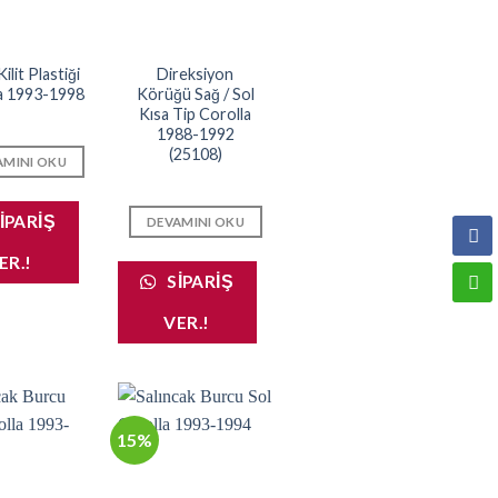
ilit Plastiği
Direksiyon
a 1993-1998
Körüğü Sağ / Sol
Kısa Tip Corolla
1988-1992
(25108)
AMINI OKU
IPARIŞ
DEVAMINI OKU
ER.!
SIPARIŞ
VER.!
15%