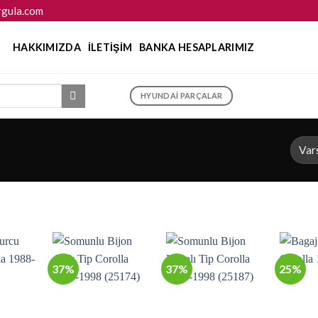
gula.com
HAKKIMIZDA
İLETIŞIM
BANKA HESAPLARIMIZ
HYUNDAI PARÇALAR
37%
37%
25%