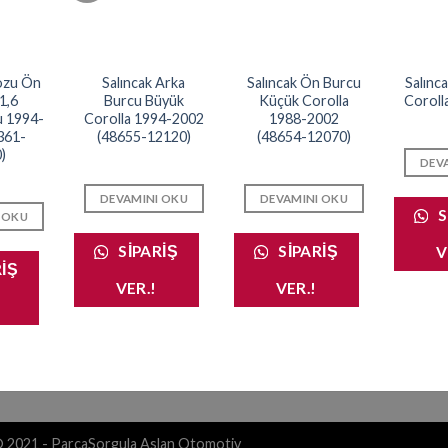
ozu Ön
Salıncak Arka
Salıncak Ön Burcu
Salınc
1,6
Burcu Büyük
Küçük Corolla
Coroll
u 1994-
Corolla 1994-2002
1988-2002
361-
(48655-12120)
(48654-12070)
)
DEV
DEVAMINI OKU
DEVAMINI OKU
S
 OKU
SIPARIŞ
SIPARIŞ
V
RIŞ
VER.!
VER.!
© 2021 - ParcaSorgula Aslan Otomotiv