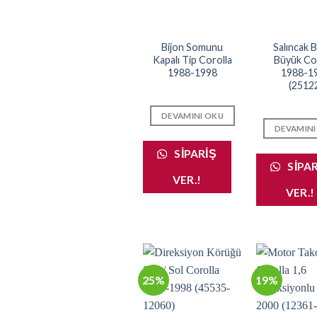
Bijon Somunu
Salıncak 
Kapalı Tip Corolla
Büyük Co
1988-1998
1988-1
(2512
DEVAMINI OKU
DEVAMINI
SIPARIŞ
SIPA
VER.!
VER.!
25%
19%