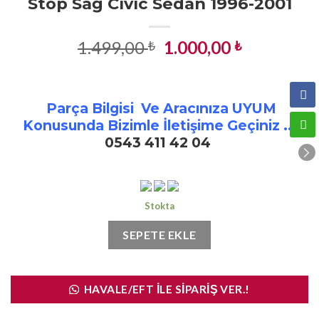
Stop Sağ Civic Sedan 1996-2001
Orijinal
Şu
1.499,00
1.000,00
₺
₺
fiyat:
andaki
1.499,00 ₺.
fiyat:
1.000,00 ₺
Parça Bilgisi Ve Aracınıza UYUM
Konusunda Bizimle İletişime Geçiniz ..!
0543 411 42 04
Stokta
SEPETE EKLE
HAVALE/EFT İLE SIPARIŞ VER.!