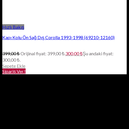
Hızlı Bakış
Kapı Kolu Ön Sağ Dış Corolla 1993-1998 (69210-12160)
399,00
₺
Orijinal fiyat: 399,00 ₺.
300,00
₺
Şu andaki fiyat:
300,00 ₺.
Sepete Ekle
Sipariş Ver.!