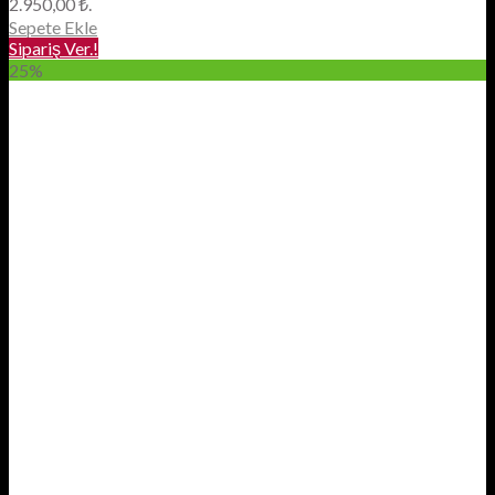
2.950,00 ₺.
Sepete Ekle
Sipariş Ver.!
25%