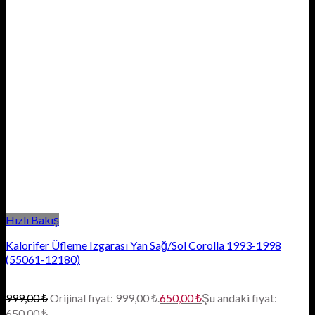
Hızlı Bakış
Kalorifer Üfleme Izgarası Yan Sağ/Sol Corolla 1993-1998
(55061-12180)
999,00
₺
Orijinal fiyat: 999,00 ₺.
650,00
₺
Şu andaki fiyat:
650,00 ₺.