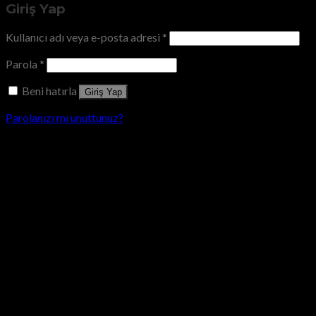
Giriş Yap
Kullanıcı adı veya e-posta adresi
*
Parola
*
Beni hatırla
Giriş Yap
Parolanızı mı unuttunuz?