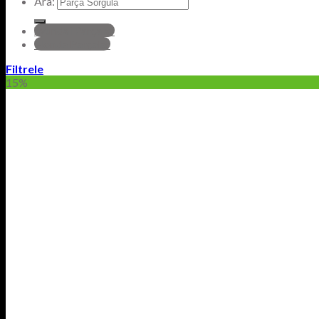
Ara:
hyundai Parçalar
Honda Parçalar
Filtrele
15%