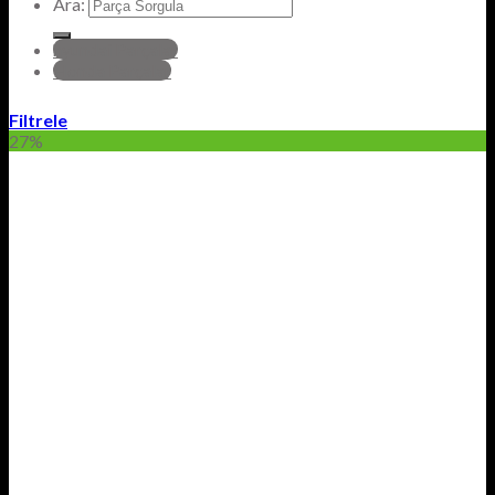
Ara:
hyundai Parçalar
Honda Parçalar
Filtrele
27%