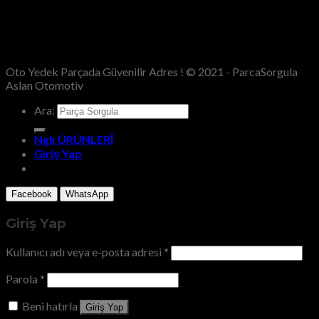
Oto Yedek Parçada Güvenilir Adres ! © 2021 - ParcaSorgula
Aslan Otomotiv
Ara:
Ngk ÜRÜNLERİ
Giriş Yap
Facebook
WhatsApp
Giriş Yap
Kullanıcı adı veya e-posta adresi
*
Parola
*
Beni hatırla
Giriş Yap