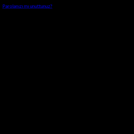
Parolanızı mı unuttunuz?