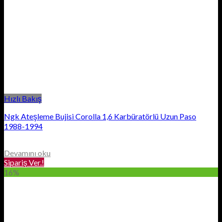
Hızlı Bakış
Ngk Ateşleme Bujisi Corolla 1,6 Karbüratörlü Uzun Paso
1988-1994
Devamını oku
Sipariş Ver.!
16%