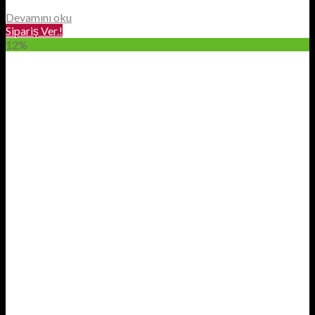
Devamını oku
Sipariş Ver.!
12%