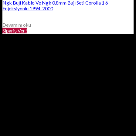
Ngk Buji Kablo Ve Ngk 0,8mm Buji Seti Corolla 1,6
Enjeksiyonlu 1994-2000
Devamını oku
Sipariş Ver.!