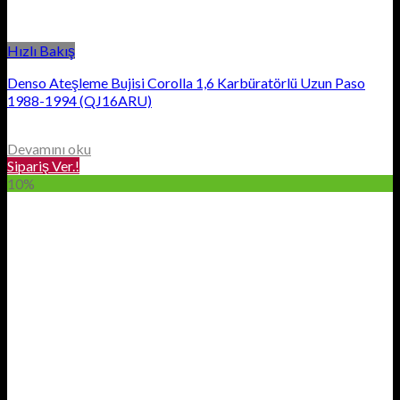
Hızlı Bakış
Denso Ateşleme Bujisi Corolla 1,6 Karbüratörlü Uzun Paso
1988-1994 (QJ16ARU)
Devamını oku
Sipariş Ver.!
10%