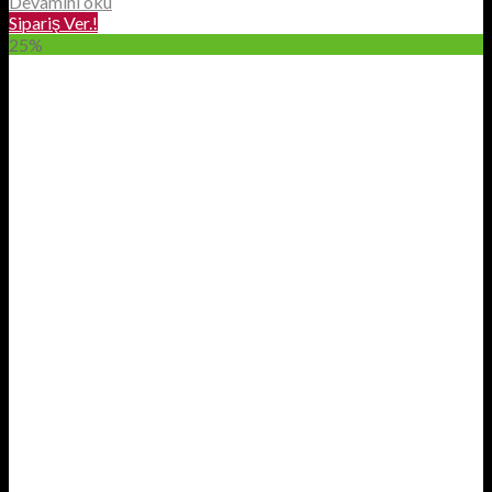
Devamını oku
Sipariş Ver.!
25%