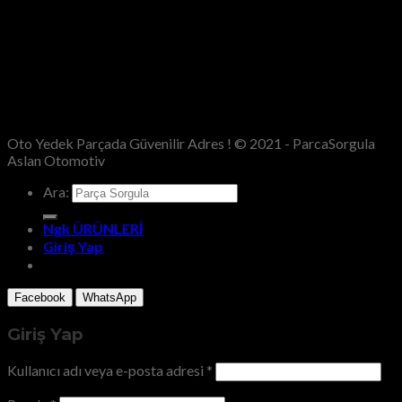
Oto Yedek Parçada Güvenilir Adres ! © 2021 - ParcaSorgula
Aslan Otomotiv
Ara:
Ngk ÜRÜNLERİ
Giriş Yap
Facebook
WhatsApp
Giriş Yap
Kullanıcı adı veya e-posta adresi
*