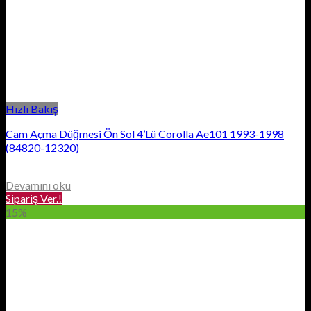
Hızlı Bakış
Cam Açma Düğmesi Ön Sol 4’Lü Corolla Ae101 1993-1998
(84820-12320)
Devamını oku
Sipariş Ver.!
15%