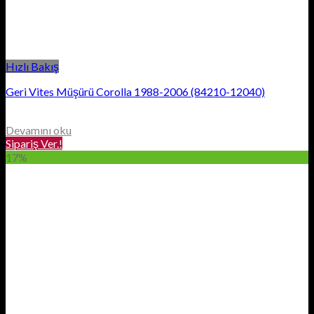
Hızlı Bakış
Geri Vites Müşürü Corolla 1988-2006 (84210-12040)
Devamını oku
Sipariş Ver.!
17%