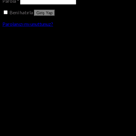
Parola
*
Beni hatırla
Giriş Yap
Parolanızı mı unuttunuz?