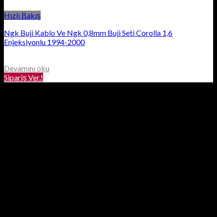
Hızlı Bakış
Ngk Buji Kablo Ve Ngk 0,8mm Buji Seti Corolla 1,6
Enjeksiyonlu 1994-2000
Devamını oku
Sipariş Ver.!