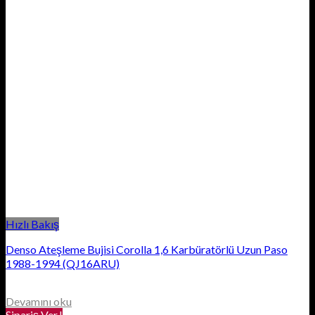
Hızlı Bakış
Denso Ateşleme Bujisi Corolla 1,6 Karbüratörlü Uzun Paso
1988-1994 (QJ16ARU)
Devamını oku
Sipariş Ver.!