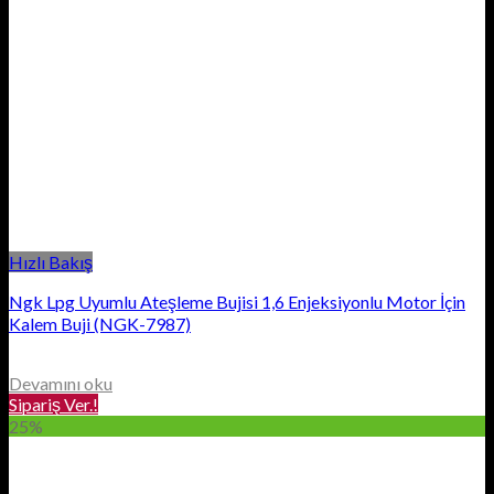
Hızlı Bakış
Ngk Lpg Uyumlu Ateşleme Bujisi 1,6 Enjeksiyonlu Motor İçin
Kalem Buji (NGK-7987)
Devamını oku
Sipariş Ver.!
25%