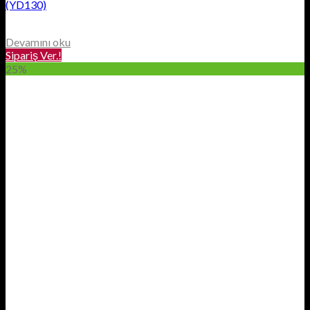
(YD130)
Devamını oku
Sipariş Ver.!
25%