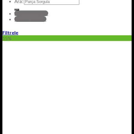
Ara:
hyundai Parçalar
Honda Parçalar
Filtrele
15%