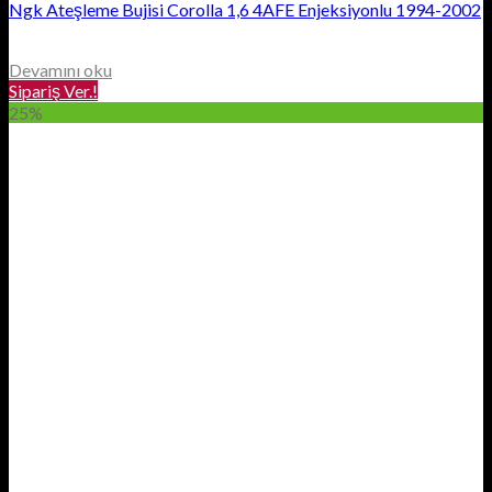
Ngk Ateşleme Bujisi Corolla 1,6 4AFE Enjeksiyonlu 1994-2002
Devamını oku
Sipariş Ver.!
25%