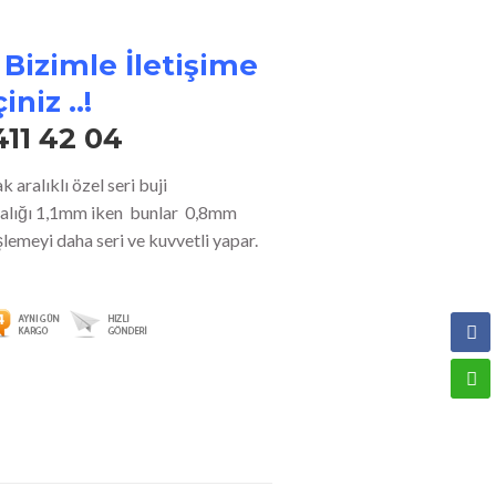
 Bizimle İletişime
iniz ..!
411 42 04
aralıklı özel seri buji
aralığı 1,1mm iken bunlar 0,8mm
şlemeyi daha seri ve kuvvetli yapar.