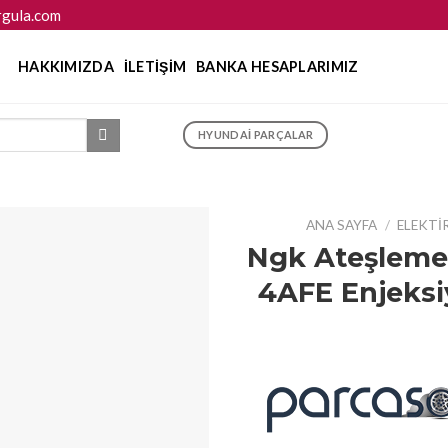
gula.com
HAKKIMIZDA
İLETIŞIM
BANKA HESAPLARIMIZ
HYUNDAI PARÇALAR
ANA SAYFA
/
ELEKTI
Ngk Ateşleme B
4AFE Enjeksi