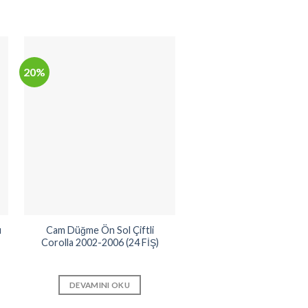
20%
10%
ü
Cam Düğme Ön Sol Çiftli
Cam Düğme Arka Sağ/
Corolla 2002-2006 (24 FİŞ)
Corolla 1993-1998 (84
20060)
DEVAMINI OKU
DEVAMINI OKU