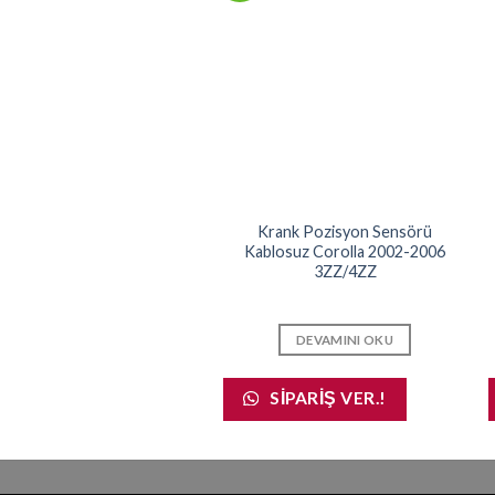
Cam Düğme Ön Sol Çiftli
Krank Pozisyon Sensörü
rolla 2002-2006 (24 FİŞ)
Kablosuz Corolla 2002-2006
3ZZ/4ZZ
DEVAMINI OKU
DEVAMINI OKU
SIPARIŞ VER.!
SIPARIŞ VER.!