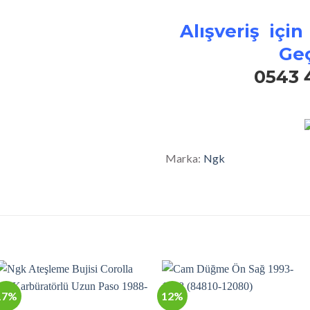
Alışveriş için
Geç
0543 
Marka:
Ngk
17%
12%