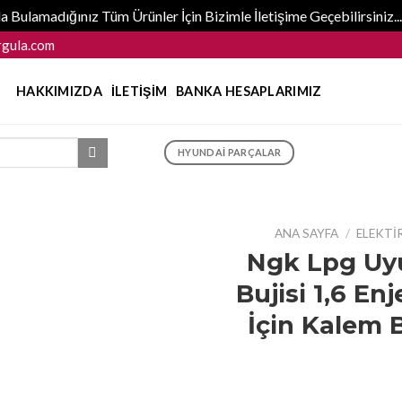
 Bulamadığınız Tüm Ürünler İçin Bizimle İletişime Geçebilirsiniz
gula.com
HAKKIMIZDA
İLETIŞIM
BANKA HESAPLARIMIZ
HYUNDAI PARÇALAR
ANA SAYFA
/
ELEKTI
Ngk Lpg Uy
Bujisi 1,6 En
İçin Kalem 