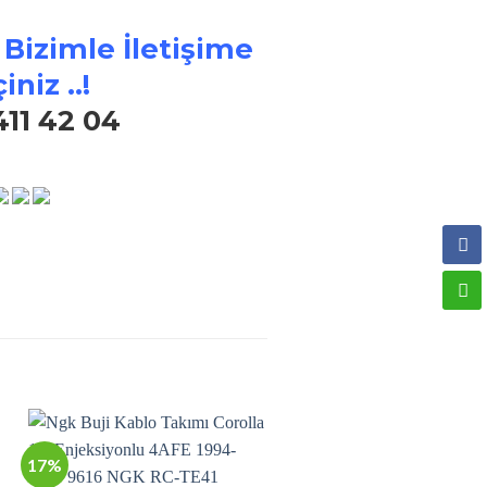
 Bizimle İletişime
iniz ..!
411 42 04
17%