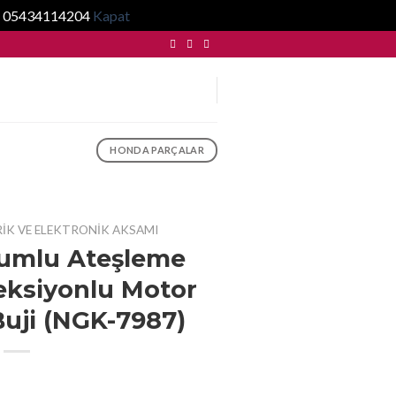
... 05434114204
Kapat
HONDA PARÇALAR
RIK VE ELEKTRONIK AKSAMI
umlu Ateşleme
jeksiyonlu Motor
Buji (NGK-7987)