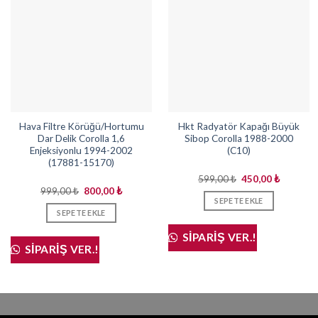
Hava Filtre Körüğü/Hortumu
Hkt Radyatör Kapağı Büyük
Dar Delik Corolla 1,6
Sibop Corolla 1988-2000
Enjeksiyonlu 1994-2002
(C10)
(17881-15170)
Orijinal
Şu
599,00
₺
450,00
₺
fiyat:
andaki
Orijinal
Şu
999,00
₺
800,00
₺
599,00 ₺.
fiyat:
fiyat:
andaki
SEPETE EKLE
450,00 ₺
999,00 ₺.
fiyat:
SEPETE EKLE
800,00 ₺.
SIPARIŞ VER.!
SIPARIŞ VER.!