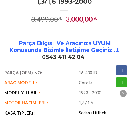
1,3/1,6 1993-2000
Orijinal
Şu
3.499,00
3.000,00
₺
₺
fiyat:
andaki
3.499,00 ₺.
fiyat:
3.000,00 ₺
Parça Bilgisi Ve Aracınıza UYUM
Konusunda Bizimle İletişime Geçiniz ..!
0543 411 42 04
PARÇA (OEM) NO:
16-4301B
ARAÇ MODELI :
Corolla
MODEL YILLARI
:
1993 – 2000
MOTOR HACIMLERI :
1,3 / 1,6
Sedan / Liftbek
KASA TIPLERI
: