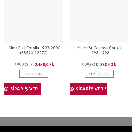
Klima Fanı Corolla 1993-2000
Yedek Su Deposu Corolla
(88590-12270)
1993-1998
Orijinal
Şu
Orijinal
Şu
2.999,00
₺
2.450,00
₺
999,00
₺
850,00
₺
fiyat:
andaki
fiyat:
andaki
2.999,00 ₺.
fiyat:
999,00 ₺.
fiyat:
SEPETE EKLE
SEPETE EKLE
2.450,00 ₺.
850,00 ₺
SIPARIŞ VER.!
SIPARIŞ VER.!