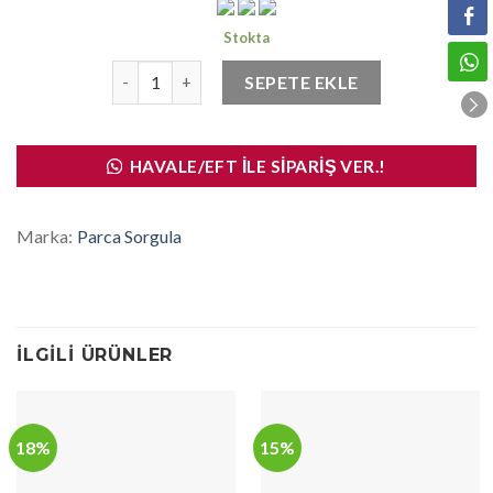
Stokta
Şanzuman Alt Takoz Corolla Ae92 1988-1992 adet
SEPETE EKLE
HAVALE/EFT İLE SIPARIŞ VER.!
Marka:
Parca Sorgula
İLGILI ÜRÜNLER
18%
15%