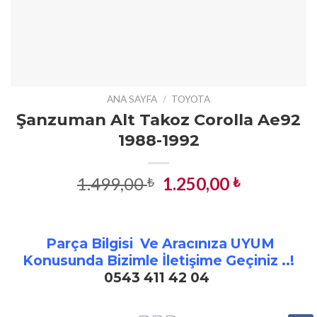
ANA SAYFA
/
TOYOTA
Şanzuman Alt Takoz Corolla Ae92
1988-1992
Orijinal
Şu
1.499,00
1.250,00
₺
₺
fiyat:
andaki
1.499,00 ₺.
fiyat:
1.250,00 ₺
Parça Bilgisi Ve Aracınıza UYUM
Konusunda Bizimle İletişime Geçiniz ..!
0543 411 42 04