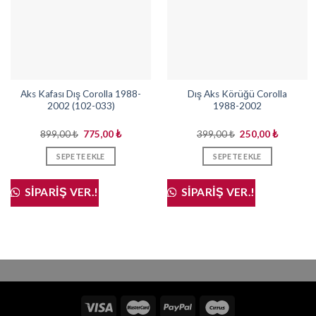
Aks Kafası Dış Corolla 1988-
Dış Aks Körüğü Corolla
2002 (102-033)
1988-2002
Orijinal
Şu
Orijinal
Şu
899,00
₺
775,00
₺
399,00
₺
250,00
₺
fiyat:
andaki
fiyat:
andaki
899,00 ₺.
fiyat:
399,00 ₺.
fiyat:
SEPETE EKLE
SEPETE EKLE
775,00 ₺.
250,00 ₺
SIPARIŞ VER.!
SIPARIŞ VER.!