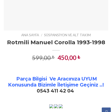
ANA SAYFA
/
SÜSPANSIYON VE ALT TAKIM
Rotmili Manuel Corolla 1993-1998
Orijinal
Şu
599,00
450,00
₺
₺
fiyat:
andaki
599,00 ₺.
fiyat:
450,00 ₺.
Parça Bilgisi Ve Aracınıza UYUM
Konusunda Bizimle İletişime Geçiniz ..!
0543 411 42 04