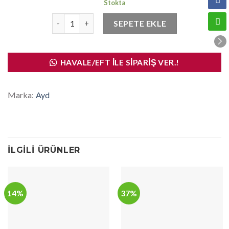
Stokta
Rotmili Manuel Corolla 1993-1998 adet
SEPETE EKLE
HAVALE/EFT İLE SIPARIŞ VER.!
Marka:
Ayd
İLGILI ÜRÜNLER
14%
37%