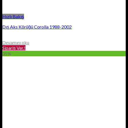
Hızlı Bakış
Dış Aks Körüğü Corolla 1988-2002
Devamını oku
Sipariş Ver.!
35%