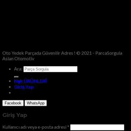
Oto Yedek Parçada Güvenilir Adres ! © 2021 - ParcaSorgula
Aslan Otomotiv
Ara:
Ngk ÜRÜNLERİ
Giriş Yap
Facebook
WhatsApp
Giriş Yap
Kullanıcı adı veya e-posta adresi
*