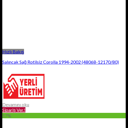
Hızlı Bakış
Salıncak Sağ Rotilsiz Corolla 1994-2002 (48068-12170/80)
Devamını oku
Sipariş Ver.!
17%