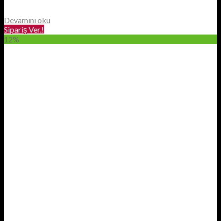
Devamını oku
Sipariş Ver.!
12%