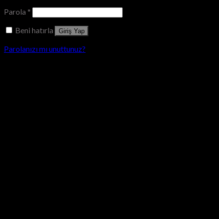
Parola
*
Beni hatırla
Giriş Yap
Parolanızı mı unuttunuz?