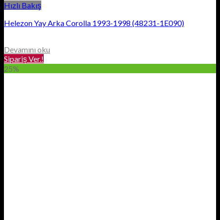
Hızlı Bakış
Helezon Yay Arka Corolla 1993-1998 (48231-1E090)
Devamını oku
Sipariş Ver.!
25%