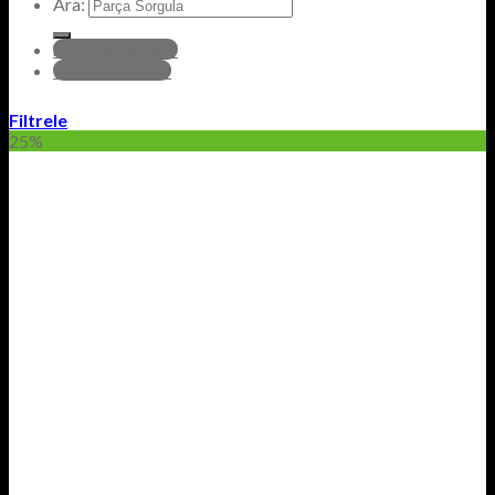
Ara:
hyundai Parçalar
Honda Parçalar
Filtrele
25%