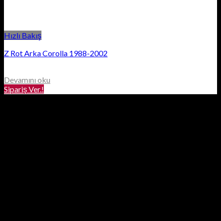
Hızlı Bakış
Z Rot Arka Corolla 1988-2002
Devamını oku
Sipariş Ver.!