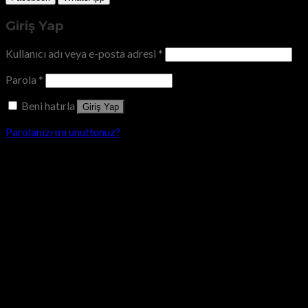
Giriş Yap
Kullanıcı adı veya e-posta adresi
*
Parola
*
Beni hatırla
Giriş Yap
Parolanızı mı unuttunuz?