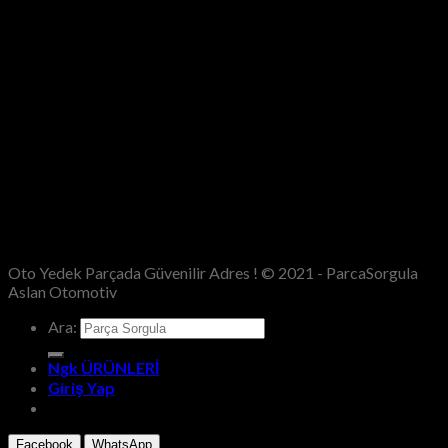
Oto Yedek Parçada Güvenilir Adres ! © 2021 - ParcaSorgula
Aslan Otomotiv
Ara:
Ngk ÜRÜNLERİ
Giriş Yap
Facebook
WhatsApp