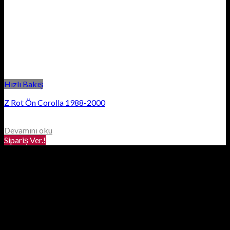
Hızlı Bakış
Z Rot Ön Corolla 1988-2000
Devamını oku
Sipariş Ver.!