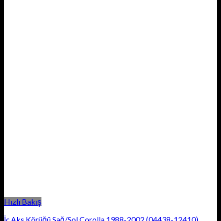
Hızlı Bakış
İç Aks Körüğü Sağ/Sol Corolla 1988-2002 (04438-12410)