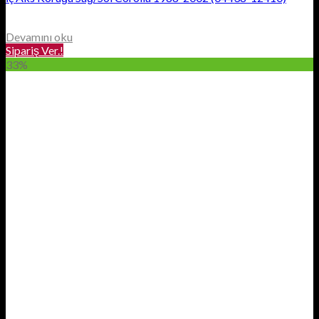
Devamını oku
Sipariş Ver.!
33%