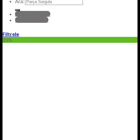
Ara:
hyundai Parçalar
Honda Parçalar
Filtrele
25%