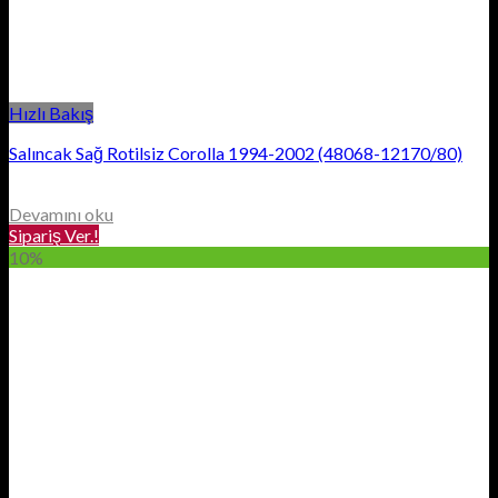
Hızlı Bakış
Salıncak Sağ Rotilsiz Corolla 1994-2002 (48068-12170/80)
Devamını oku
Sipariş Ver.!
10%