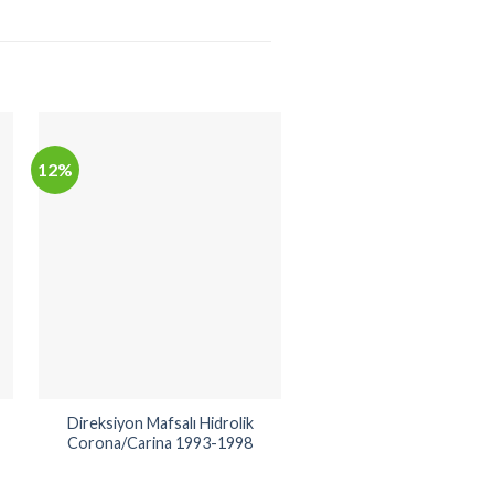
12%
33%
Direksiyon Mafsalı Hidrolik
Amortisör Üst Kule Ta
Corona/Carina 1993-1998
Arka Sağ Corolla 1988
(48071-12080)