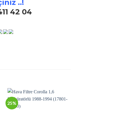
iniz ..!
411 42 04
25%