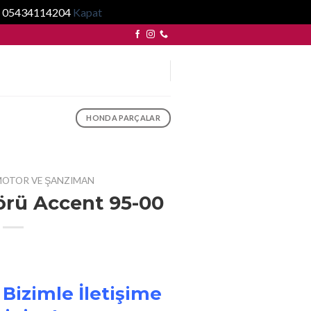
... 05434114204
Kapat
HONDA PARÇALAR
OTOR VE ŞANZIMAN
örü Accent 95-00
 Bizimle İletişime