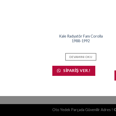
dyatör Yedek Su Deposu
Kale Radyatör Fanı Corolla
rolla 1993-1998 (16470-
1988-1992
15100)
DEVAMINI OKU
DEVAMINI OKU
SIPARIŞ VER.!
SIPARIŞ VER.!
Oto Yedek Parçada Güvenilir Adres ! 