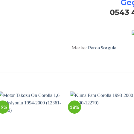
Geç
0543 
Marka:
Parca Sorgula
19%
18%