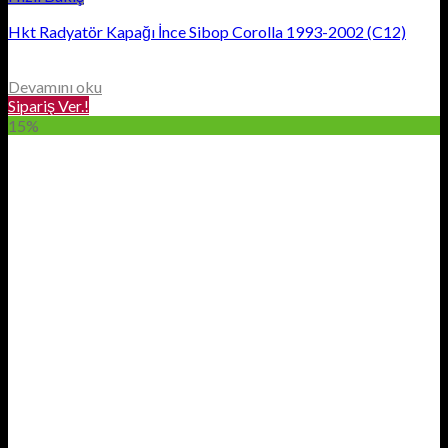
Hkt Radyatör Kapağı İnce Sibop Corolla 1993-2002 (C12)
Devamını oku
Sipariş Ver.!
15%