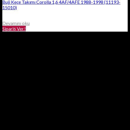
Buji Keçe Takımı Corolla 1,6 4AF/4AFE 1988-1998 (11193-
15010)
Devamını oku
Sipariş Ver.!