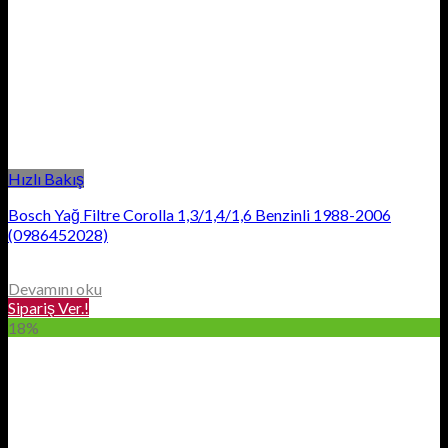
Hızlı Bakış
Bosch Yağ Filtre Corolla 1,3/1,4/1,6 Benzinli 1988-2006
(0986452028)
Devamını oku
Sipariş Ver.!
18%