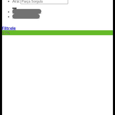
Ara:
hyundai Parçalar
Honda Parçalar
Filtrele
17%