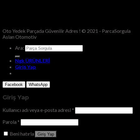
Oto Yedek Parçada Güvenilir Adres ! © 2021 - ParcaSorgula
Aslan Otomotiv
Ara:
Ngk ÜRÜNLERİ
Giriş Yap
Facebook
WhatsApp
Giriş Yap
Kullanıcı adı veya e-posta adresi
*
Parola
*
Beni hatırla
Giriş Yap