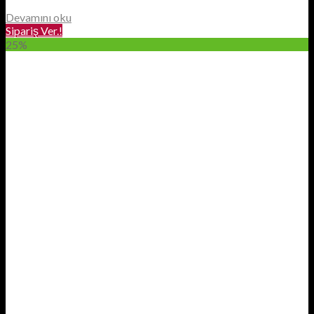
Devamını oku
Sipariş Ver.!
25%