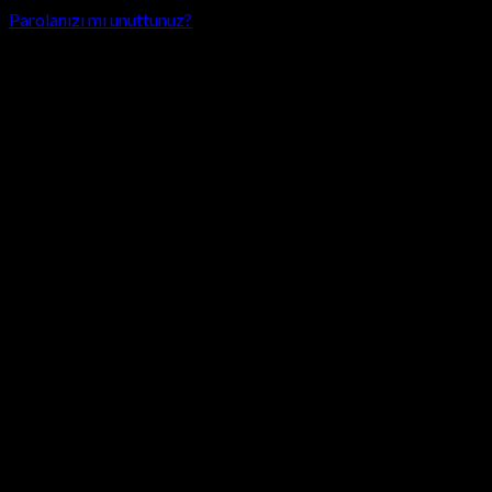
Parolanızı mı unuttunuz?