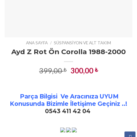
ANA SAYFA
/
SÜSPANSIYON VE ALT TAKIM
Ayd Z Rot Ön Corolla 1988-2000
Orijinal
Şu
399,00
300,00
₺
₺
fiyat:
andaki
399,00 ₺.
fiyat:
300,00 ₺.
Parça Bilgisi Ve Aracınıza UYUM
Konusunda Bizimle İletişime Geçiniz ..!
0543 411 42 04