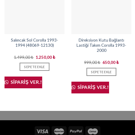
Salıncak Sol Corolla 1993-
Direksiyon Kutu Bağlantı
1994 (48069-12130)
Lastiği Takım Corolla 1993-
2000
Orijinal
Şu
1.499,00
₺
1.250,00
₺
fiyat:
andaki
Orijinal
Şu
999,00
₺
650,00
₺
1.499,00 ₺.
fiyat:
fiyat:
andaki
SEPETE EKLE
1.250,00 ₺.
999,00 ₺.
fiyat:
SEPETE EKLE
650,00 ₺
SIPARIŞ VER.!
SIPARIŞ VER.!