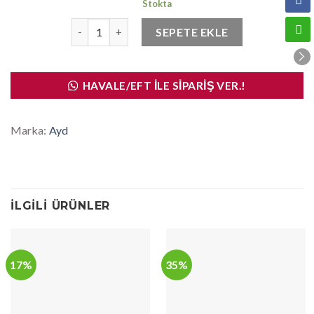
Stokta
Ayd Z Rot Ön Corolla 1988-2000 adet
SEPETE EKLE
HAVALE/EFT İLE SIPARIŞ VER.!
Marka:
Ayd
İLGILI ÜRÜNLER
17%
35%