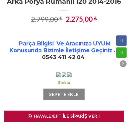
Arka Porya Rumanlı İ20 2014-2016
Orijinal
Şu
2.799,00
2.275,00
₺
₺
fiyat:
andaki
2.799,00 ₺.
fiyat:
2.275,00 ₺
Parça Bilgisi Ve Aracınıza UYUM
Konusunda Bizimle İletişime Geçiniz ..!
0543 411 42 04
Stokta
SEPETE EKLE
HAVALE/EFT İLE SIPARIŞ VER.!