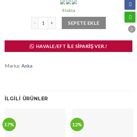
Stokta
Anka Aks Komple Sağ Abs Siz Corolla 1988-1999 (1
SEPETE EKLE
HAVALE/EFT İLE SIPARIŞ VER.!
Marka:
Anka
İLGILI ÜRÜNLER
17%
12%