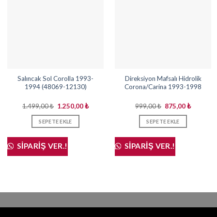
Salıncak Sol Corolla 1993-
Direksiyon Mafsalı Hidrolik
1994 (48069-12130)
Corona/Carina 1993-1998
Orijinal
Şu
Orijinal
Şu
1.499,00
₺
1.250,00
₺
999,00
₺
875,00
₺
fiyat:
andaki
fiyat:
andaki
1.499,00 ₺.
fiyat:
999,00 ₺.
fiyat:
SEPETE EKLE
SEPETE EKLE
1.250,00 ₺.
875,00 ₺
SIPARIŞ VER.!
SIPARIŞ VER.!