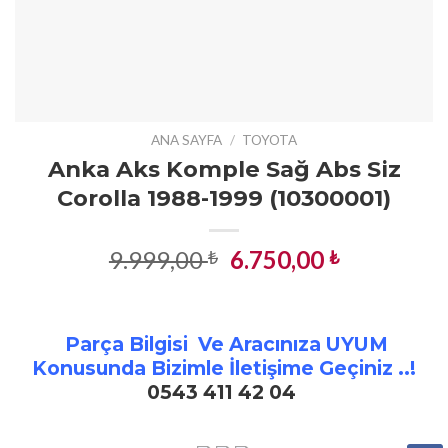
ANA SAYFA
/
TOYOTA
Anka Aks Komple Sağ Abs Siz
Corolla 1988-1999 (10300001)
Orijinal
Şu
9.999,00
6.750,00
₺
₺
fiyat:
andaki
9.999,00 ₺.
fiyat:
6.750,00 ₺
Parça Bilgisi Ve Aracınıza UYUM
Konusunda Bizimle İletişime Geçiniz ..!
0543 411 42 04