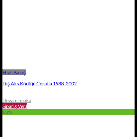
Hızlı Bakış
Dış Aks Körüğü Corolla 1988-2002
Devamını oku
Sipariş Ver.!
33%