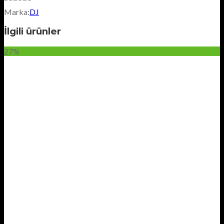
Marka:
DJ
İlgili ürünler
27%