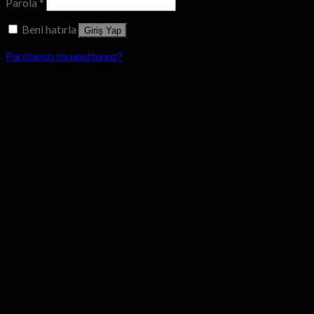
Parola
*
Beni hatırla
Giriş Yap
Parolanızı mı unuttunuz?