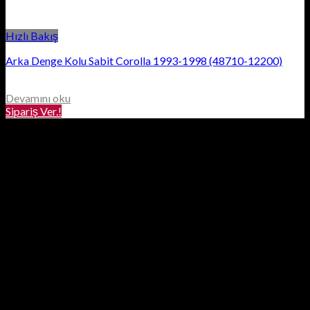
Hızlı Bakış
Arka Denge Kolu Sabit Corolla 1993-1998 (48710-12200)
Devamını oku
Sipariş Ver.!