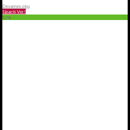
Devamını oku
Sipariş Ver.!
12%