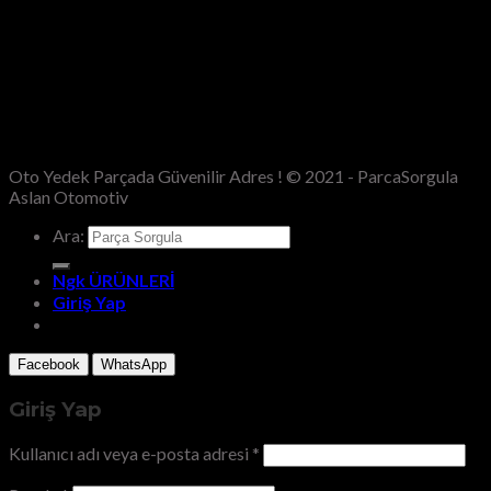
Oto Yedek Parçada Güvenilir Adres ! © 2021 - ParcaSorgula
Aslan Otomotiv
Ara:
Ngk ÜRÜNLERİ
Giriş Yap
Facebook
WhatsApp
Giriş Yap
Kullanıcı adı veya e-posta adresi
*