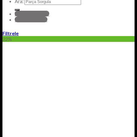
Ara:
hyundai Parçalar
Honda Parçalar
Filtrele
22%