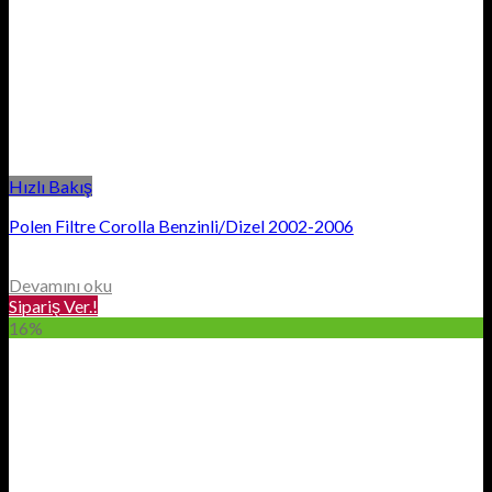
Hızlı Bakış
Polen Filtre Corolla Benzinli/Dizel 2002-2006
Devamını oku
Sipariş Ver.!
16%