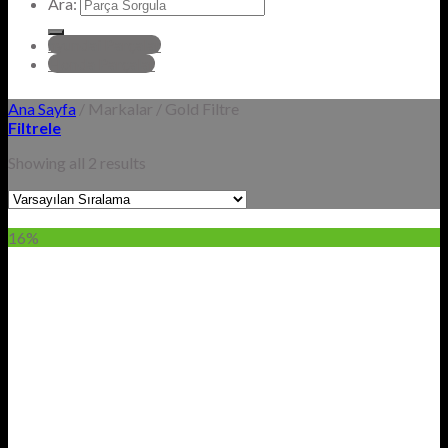
Ara:
hyundai Parçalar
Honda Parçalar
Ana Sayfa
/
Markalar
/
Gold Filtre
Filtrele
Showing all 2 results
16%