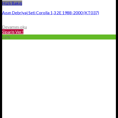
Hızlı Bakış
Aısın Debriyaj Seti Corolla 1,3 2E 1988-2000 (KT037)
Devamını oku
Sipariş Ver.!
16%