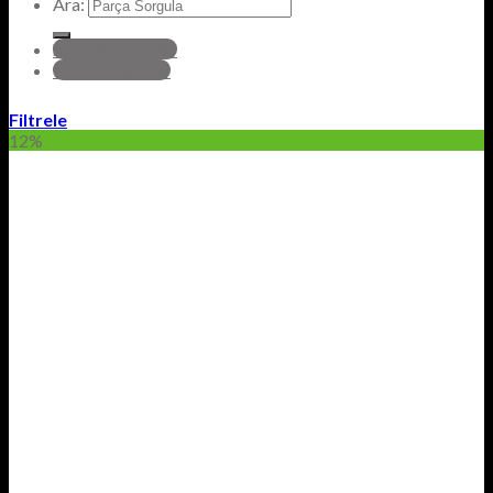
Ara:
hyundai Parçalar
Honda Parçalar
Filtrele
12%