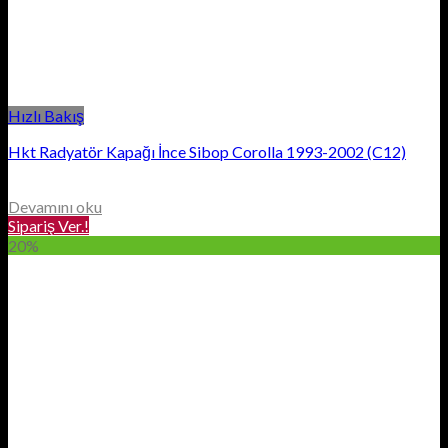
Hızlı Bakış
Hkt Radyatör Kapağı İnce Sibop Corolla 1993-2002 (C12)
Devamını oku
Sipariş Ver.!
20%