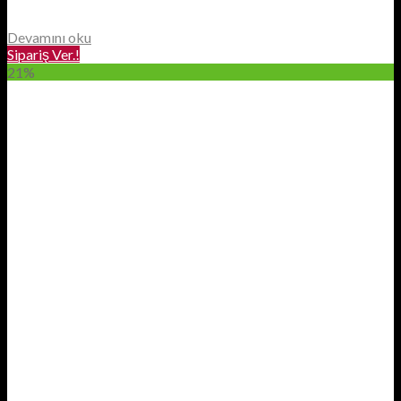
Devamını oku
Sipariş Ver.!
21%