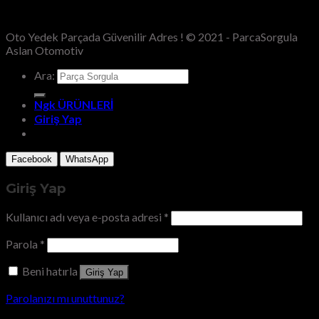
Oto Yedek Parçada Güvenilir Adres ! © 2021 - ParcaSorgula
Aslan Otomotiv
Ara:
Ngk ÜRÜNLERİ
Giriş Yap
Facebook
WhatsApp
Giriş Yap
Kullanıcı adı veya e-posta adresi
*
Parola
*
Beni hatırla
Giriş Yap
Parolanızı mı unuttunuz?