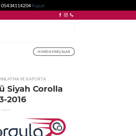
... 05434114204
Kapat
HONDA PARÇALAR
DINLATMA VE KAPORTA
ü Siyah Corolla
3-2016