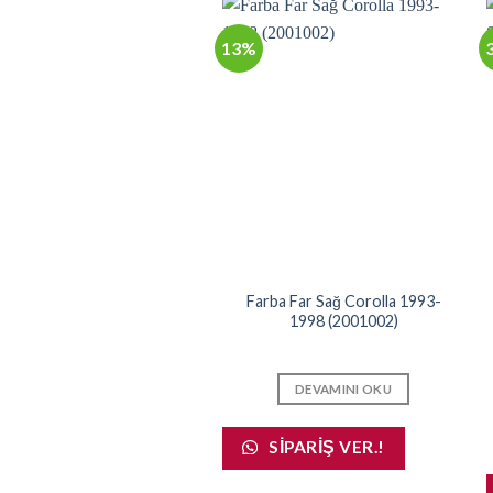
13%
alık Takımı Ön ve Arka Set
Farba Far Sağ Corolla 1993-
Corolla 1988-1992
1998 (2001002)
DEVAMINI OKU
DEVAMINI OKU
SIPARIŞ VER.!
SIPARIŞ VER.!