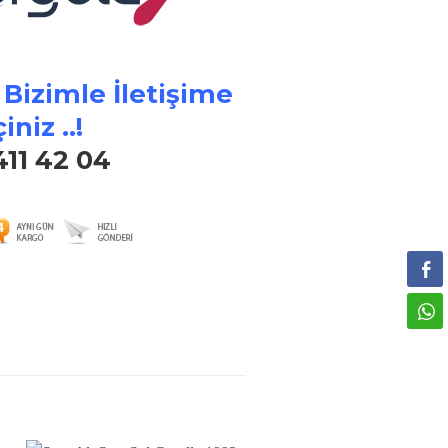
 Bizimle İletişime
iniz ..!
411 42 04