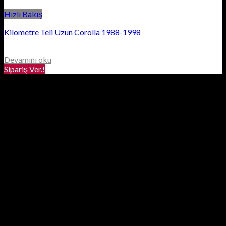
Hızlı Bakış
Kilometre Teli Uzun Corolla 1988-1998
Devamını oku
Sipariş Ver.!