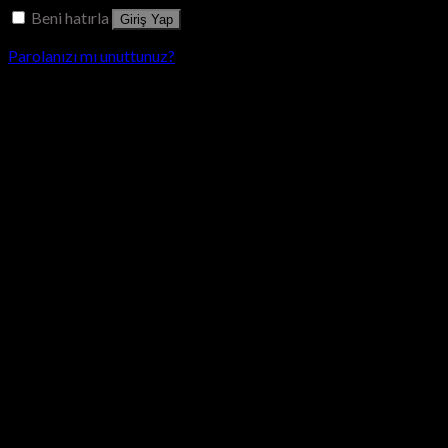
Beni hatırla
Giriş Yap
Parolanızı mı unuttunuz?