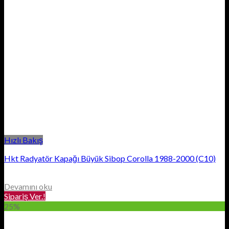
Hızlı Bakış
Hkt Radyatör Kapağı Büyük Sibop Corolla 1988-2000 (C10)
Devamını oku
Sipariş Ver.!
25%