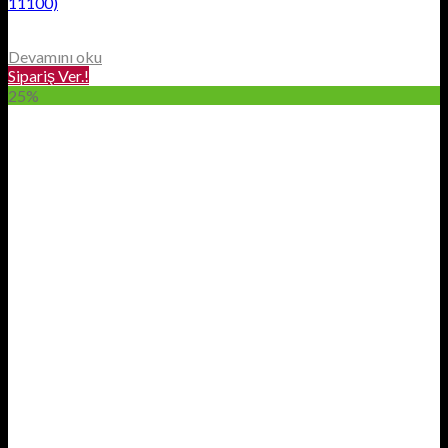
11100)
Devamını oku
Sipariş Ver.!
25%