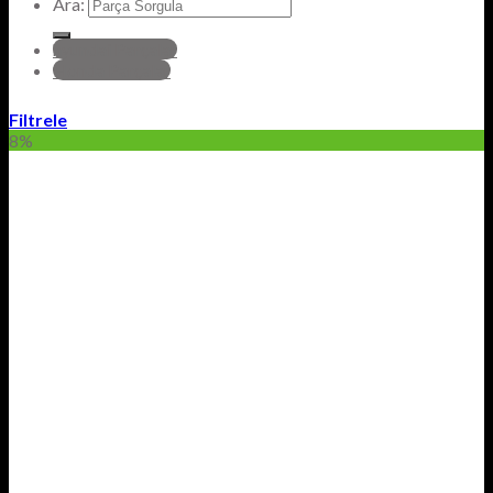
Ara:
hyundai Parçalar
Honda Parçalar
Filtrele
8%