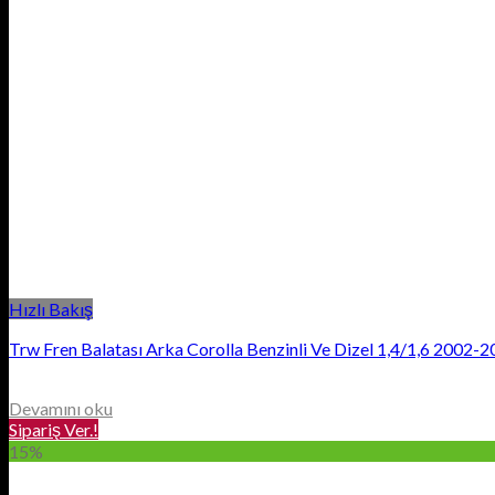
Hızlı Bakış
Trw Fren Balatası Arka Corolla Benzinli Ve Dizel 1,4/1,6 2002
Devamını oku
Sipariş Ver.!
15%