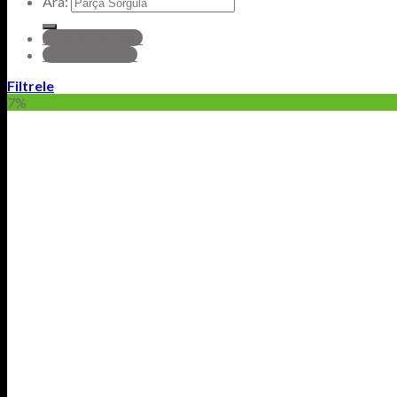
Ara:
hyundai Parçalar
Honda Parçalar
Filtrele
7%