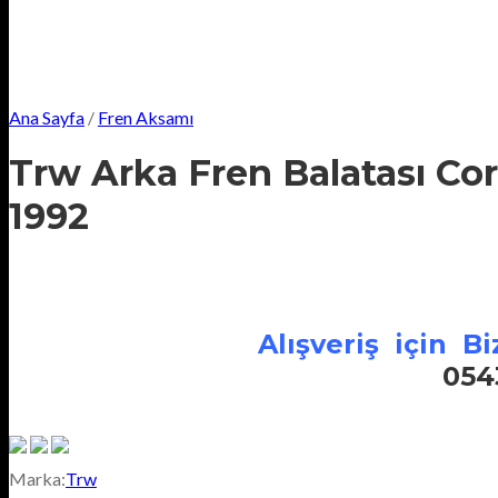
Ana Sayfa
/
Fren Aksamı
Trw Arka Fren Balatası Co
1992
Alışveriş için Biz
054
Marka:
Trw