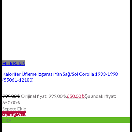
Hızlı Bakış
Kalorifer Üfleme Izgarası Yan Sağ/Sol Corolla 1993-1998
(55061-12180)
999,00
₺
Orijinal fiyat: 999,00 ₺.
650,00
₺
Şu andaki fiyat:
650,00 ₺.
Sepete Ekle
Sipariş Ver.!
13%