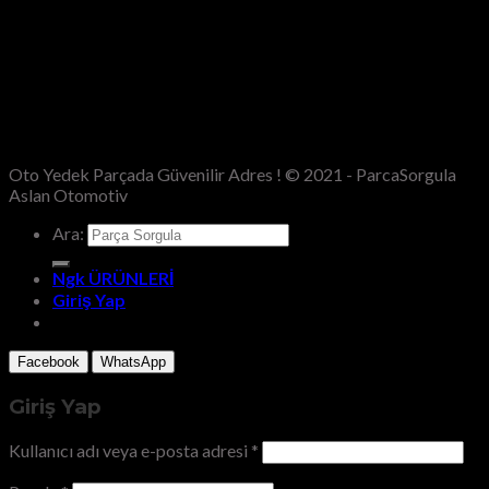
Oto Yedek Parçada Güvenilir Adres ! © 2021 - ParcaSorgula
Aslan Otomotiv
Ara:
Ngk ÜRÜNLERİ
Giriş Yap
Facebook
WhatsApp
Giriş Yap
Kullanıcı adı veya e-posta adresi
*