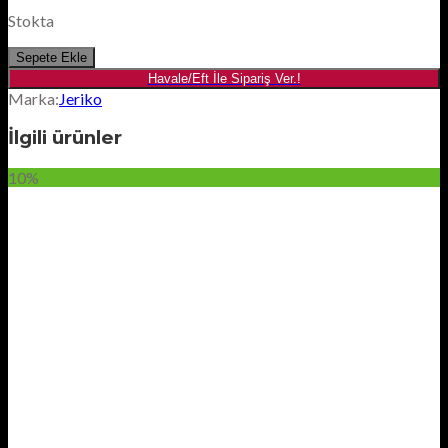
Stokta
Sepete Ekle
Havale/Eft İle Sipariş Ver.!
Marka:
Jeriko
İlgili ürünler
10%