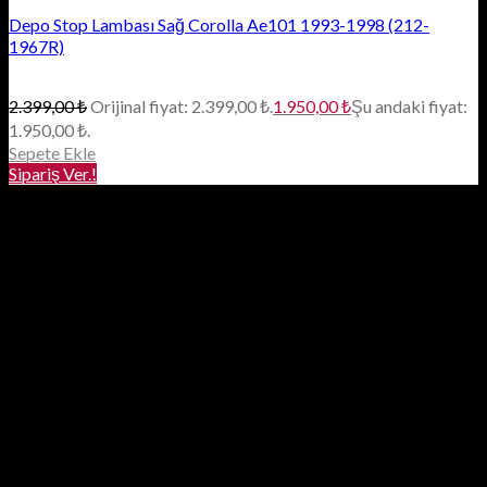
Depo Stop Lambası Sağ Corolla Ae101 1993-1998 (212-
1967R)
2.399,00
₺
Orijinal fiyat: 2.399,00 ₺.
1.950,00
₺
Şu andaki fiyat:
1.950,00 ₺.
Sepete Ekle
Sipariş Ver.!