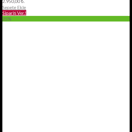
2.950,00 ₺.
Sepete Ekle
Sipariş Ver.!
25%