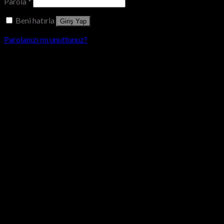
Parola
*
Beni hatırla
Giriş Yap
Parolanızı mı unuttunuz?