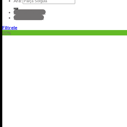
Ara:
hyundai Parçalar
Honda Parçalar
Filtrele
20%