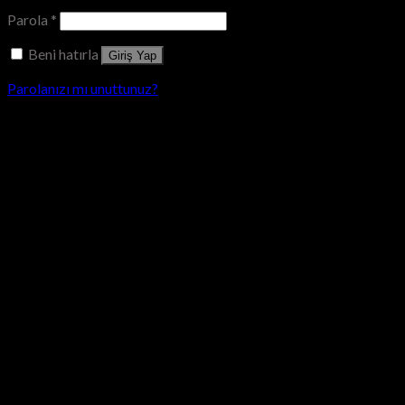
Parola
*
Beni hatırla
Giriş Yap
Parolanızı mı unuttunuz?