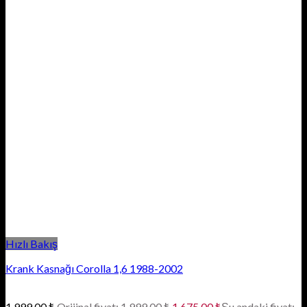
Hızlı Bakış
Krank Kasnağı Corolla 1,6 1988-2002
1.999,00
₺
Orijinal fiyat: 1.999,00 ₺.
1.675,00
₺
Şu andaki fiyat: