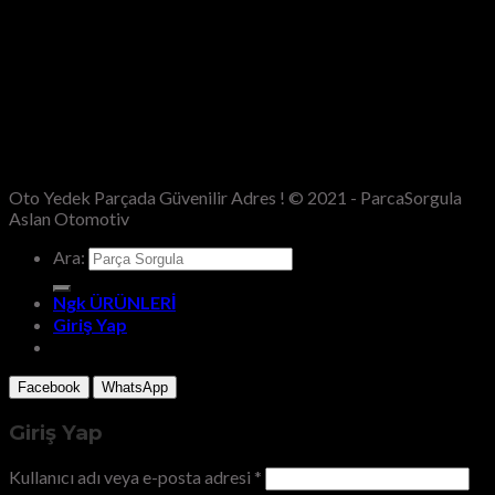
Oto Yedek Parçada Güvenilir Adres ! © 2021 - ParcaSorgula
Aslan Otomotiv
Ara:
Ngk ÜRÜNLERİ
Giriş Yap
Facebook
WhatsApp
Giriş Yap
Kullanıcı adı veya e-posta adresi
*