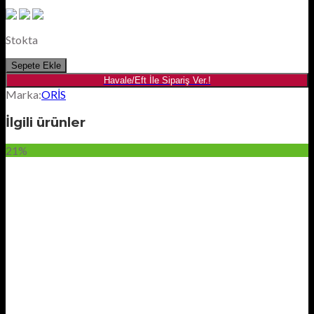
Stokta
Sepete Ekle
Havale/Eft İle Sipariş Ver.!
Marka:
ORİS
İlgili ürünler
21%