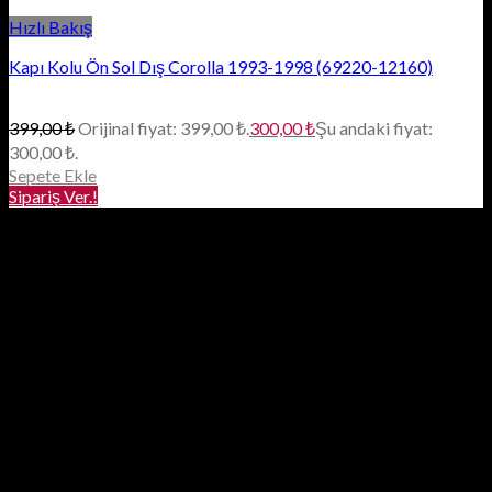
Hızlı Bakış
Kapı Kolu Ön Sol Dış Corolla 1993-1998 (69220-12160)
399,00
₺
Orijinal fiyat: 399,00 ₺.
300,00
₺
Şu andaki fiyat:
300,00 ₺.
Sepete Ekle
Sipariş Ver.!