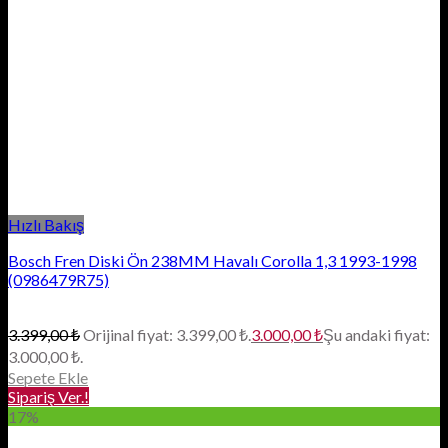
Hızlı Bakış
Bosch Fren Diski Ön 238MM Havalı Corolla 1,3 1993-1998
(0986479R75)
3.399,00
₺
Orijinal fiyat: 3.399,00 ₺.
3.000,00
₺
Şu andaki fiyat:
3.000,00 ₺.
Sepete Ekle
Sipariş Ver.!
17%