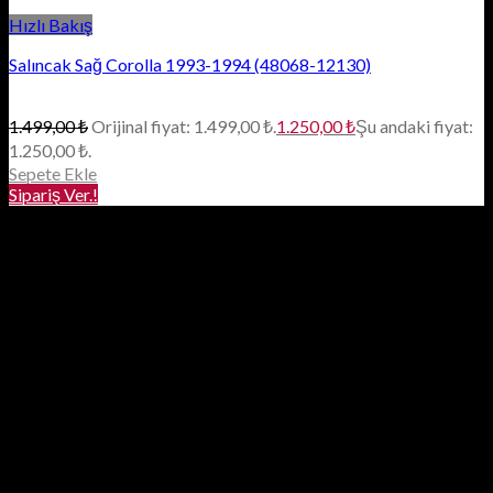
Hızlı Bakış
Salıncak Sağ Corolla 1993-1994 (48068-12130)
1.499,00
₺
Orijinal fiyat: 1.499,00 ₺.
1.250,00
₺
Şu andaki fiyat:
1.250,00 ₺.
Sepete Ekle
Sipariş Ver.!