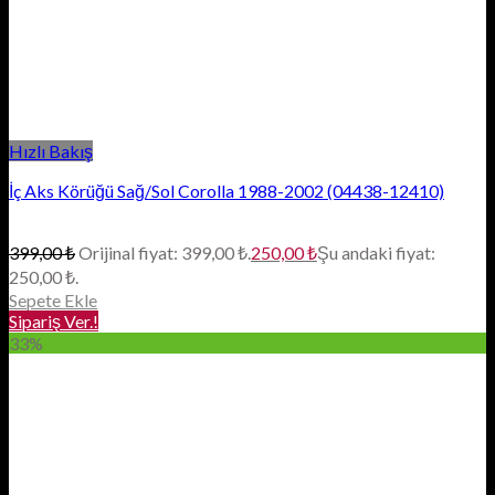
Hızlı Bakış
İç Aks Körüğü Sağ/Sol Corolla 1988-2002 (04438-12410)
399,00
₺
Orijinal fiyat: 399,00 ₺.
250,00
₺
Şu andaki fiyat:
250,00 ₺.
Sepete Ekle
Sipariş Ver.!
33%