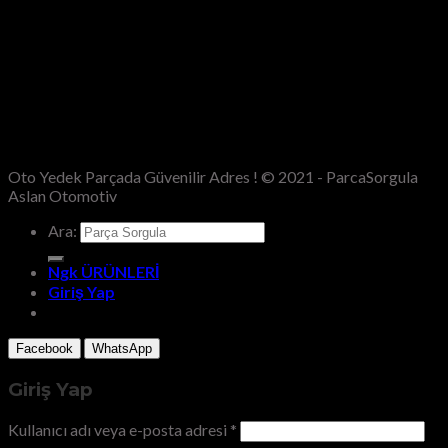
Oto Yedek Parçada Güvenilir Adres ! © 2021 - ParcaSorgula
Aslan Otomotiv
Ara:
Ngk ÜRÜNLERİ
Giriş Yap
Facebook
WhatsApp
Giriş Yap
Kullanıcı adı veya e-posta adresi
*