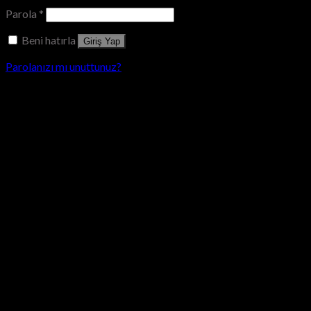
Parola
*
Beni hatırla
Giriş Yap
Parolanızı mı unuttunuz?