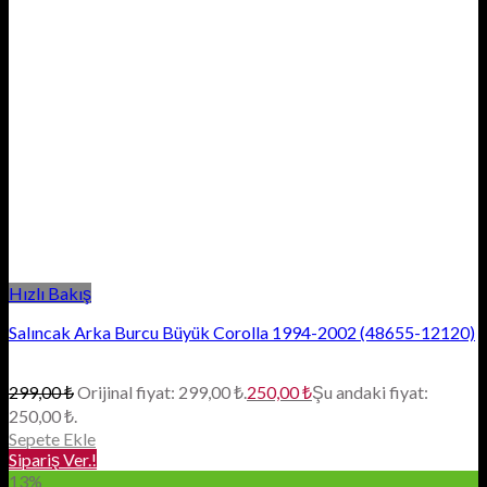
Hızlı Bakış
Salıncak Arka Burcu Büyük Corolla 1994-2002 (48655-12120)
299,00
₺
Orijinal fiyat: 299,00 ₺.
250,00
₺
Şu andaki fiyat:
250,00 ₺.
Sepete Ekle
Sipariş Ver.!
13%