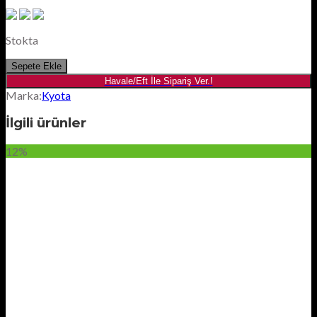
Stokta
Sepete Ekle
Havale/Eft İle Sipariş Ver.!
Marka:
Kyota
İlgili ürünler
12%