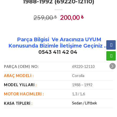
1988-1992 (69220-12110)
Orijinal
Şu
259,00
200,00
₺
₺
fiyat:
andaki
259,00 ₺.
fiyat:
200,00 ₺.
Parça Bilgisi Ve Aracınıza UYUM
Konusunda Bizimle İletişime Geçiniz ..!
0543 411 42 04
PARÇA (OEM) NO:
69220-12110
ARAÇ MODELI :
Corolla
MODEL YILLARI
:
1988 – 1992
MOTOR HACIMLERI :
1,3 / 1,6
Sedan / Liftbek
KASA TIPLERI
: