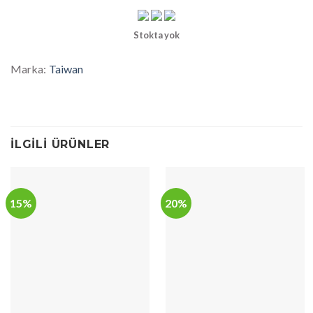
Stokta yok
Marka:
Taiwan
İLGILI ÜRÜNLER
15%
20%