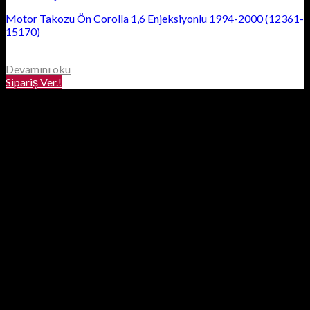
Motor Takozu Ön Corolla 1,6 Enjeksiyonlu 1994-2000 (12361-
15170)
Devamını oku
Sipariş Ver.!