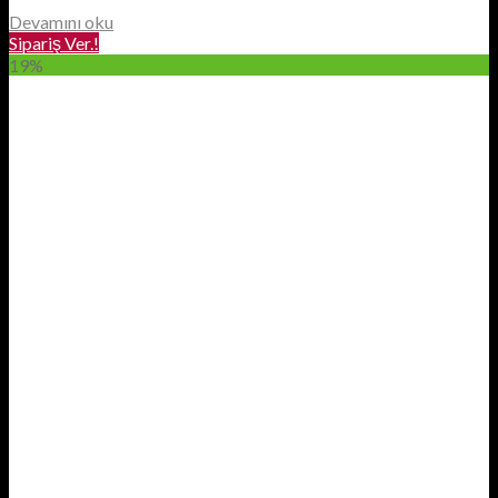
Devamını oku
Sipariş Ver.!
19%