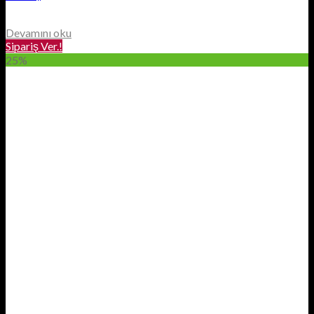
Devamını oku
Sipariş Ver.!
25%