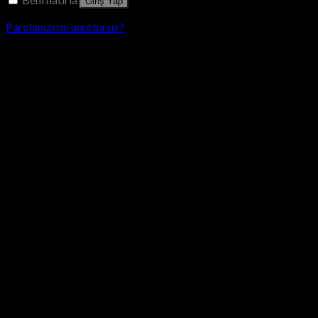
Giriş Yap
Parolanızı mı unuttunuz?