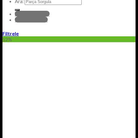
Ara:
hyundai Parçalar
Honda Parçalar
Filtrele
12%