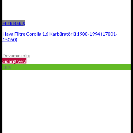
Hızlı Bakış
Hava Filtre Corolla 1,6 Karbüratörlü 1988-1994 (17801-
15060)
Devamını oku
Sipariş Ver.!
18%