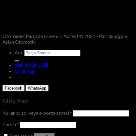
Oto Yedek Parçada Güvenilir Adres ! © 2021 - ParcaSorgula
Aslan Otomotiv
Ara:
Ngk ÜRÜNLERİ
Giriş Yap
Facebook
WhatsApp
Giriş Yap
Kullanıcı adı veya e-posta adresi
*
Parola
*
Beni hatırla