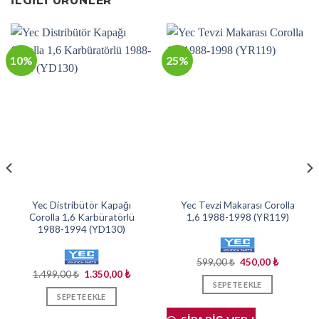
İLGILI ÜRÜNLER
10%
25%
Yec Distribütör Kapağı
Yec Tevzi Makarası Corolla
Corolla 1,6 Karbüratörlü
1,6 1988-1998 (YR119)
1988-1994 (YD130)
Orijinal
Şu
599,00
₺
450,00
₺
fiyat:
andaki
Orijinal
Şu
1.499,00
₺
1.350,00
₺
599,00 ₺.
fiyat:
i
fiyat:
andaki
SEPETE EKLE
450,00 ₺.
1.499,00 ₺.
fiyat:
SEPETE EKLE
,00 ₺.
1.350,00 ₺.