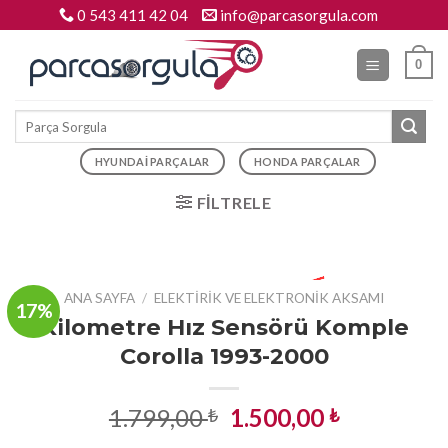
Skip
0 543 411 42 04
info@parcasorgula.com
to
content
0
Ara:
HYUNDAI PARÇALAR
HONDA PARÇALAR
FILTRELE
ANA SAYFA
/
ELEKTIRIK VE ELEKTRONIK AKSAMI
17%
Kilometre Hız Sensörü Komple
Corolla 1993-2000
Orijinal
Şu
1.799,00
1.500,00
₺
₺
fiyat:
andaki