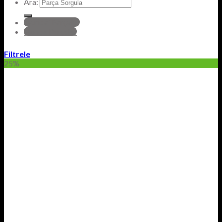
Ara:
hyundai Parçalar
Honda Parçalar
Filtrele
25%