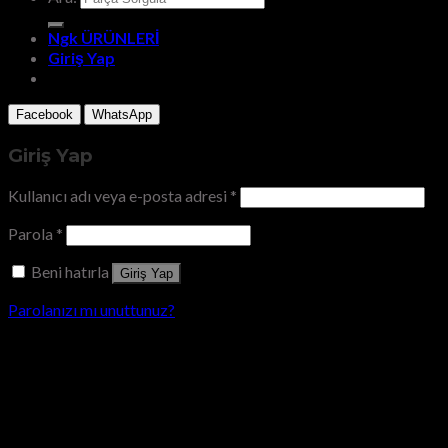
Ngk ÜRÜNLERİ
Giriş Yap
Facebook
WhatsApp
Giriş Yap
Kullanıcı adı veya e-posta adresi
*
Parola
*
Beni hatırla
Giriş Yap
Parolanızı mı unuttunuz?