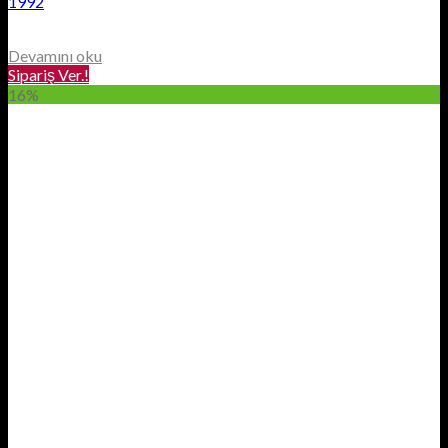
1992
Devamını oku
Sipariş Ver.!
16%