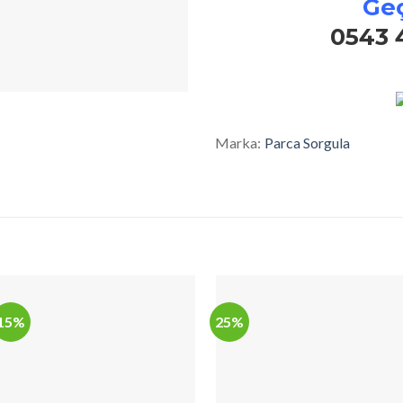
Geç
0543 
Marka:
Parca Sorgula
15%
25%