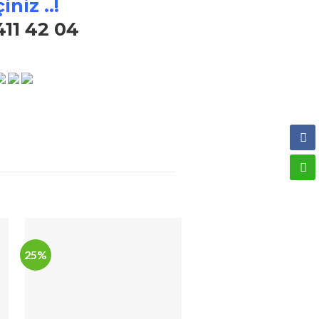
iniz ..!
411 42 04
25%
17%