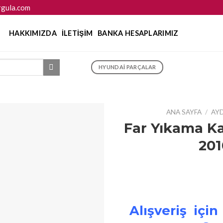
gula.com
HAKKIMIZDA
İLETIŞIM
BANKA HESAPLARIMIZ
HYUNDAI PARÇALAR
ANA SAYFA
/
AY
Far Yıkama Ka
201
Alışveriş için