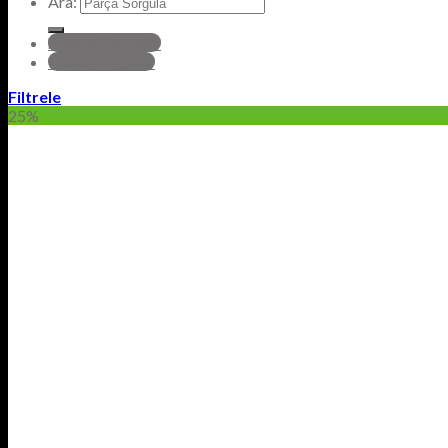
Ara:
hyundai Parçalar
Honda Parçalar
Filtrele
25%