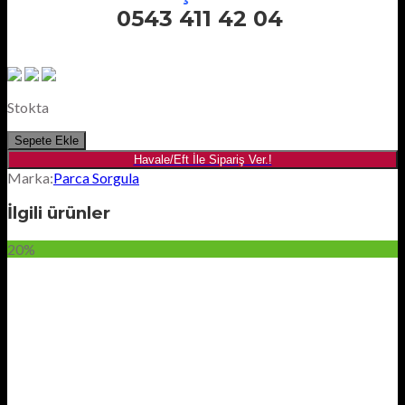
0543 411 42 04
Stokta
Sepete Ekle
Havale/Eft İle Sipariş Ver.!
Marka:
Parca Sorgula
İlgili ürünler
20%