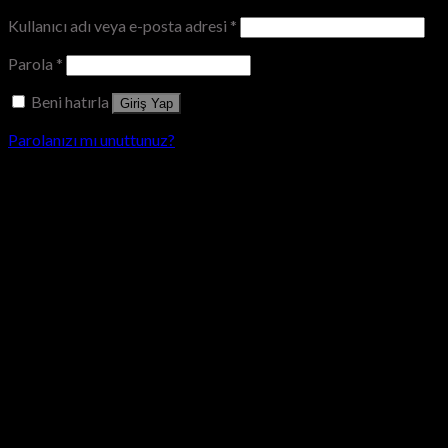
Kullanıcı adı veya e-posta adresi
*
Parola
*
Beni hatırla
Giriş Yap
Parolanızı mı unuttunuz?