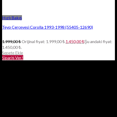
Hızlı Bakış
Teyp Çerçevesi Corolla 1993-1998 (55405-12690)
1.999,00
₺
Orijinal fiyat: 1.999,00 ₺.
1.450,00
₺
Şu andaki fiyat:
1.450,00 ₺.
Sepete Ekle
Sipariş Ver.!