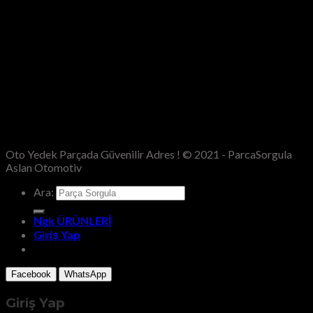
Oto Yedek Parçada Güvenilir Adres ! © 2021 - ParcaSorgula
Aslan Otomotiv
Ara:
Ngk ÜRÜNLERİ
Giriş Yap
Facebook
WhatsApp
Giriş Yap