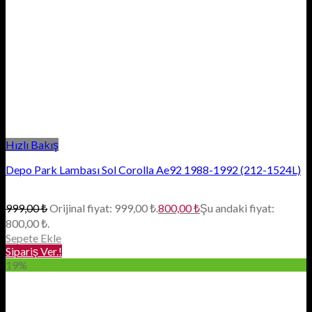
Hızlı Bakış
Depo Park Lambası Sol Corolla Ae92 1988-1992 (212-1524L)
999,00
₺
Orijinal fiyat: 999,00 ₺.
800,00
₺
Şu andaki fiyat:
800,00 ₺.
Sepete Ekle
Sipariş Ver.!
19%