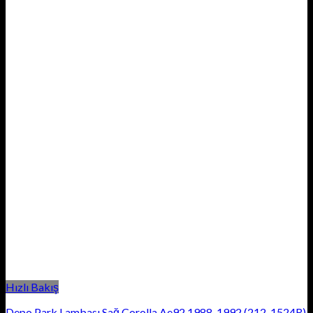
Hızlı Bakış
Depo Park Lambası Sağ Corolla Ae92 1988-1992 (212-1524R)