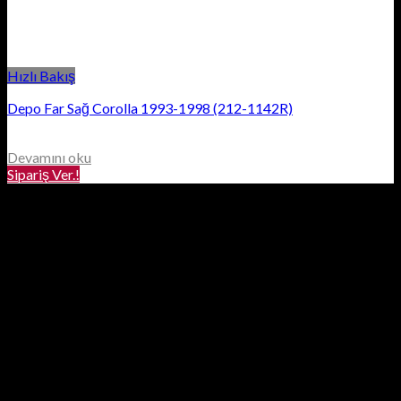
Hızlı Bakış
Depo Far Sağ Corolla 1993-1998 (212-1142R)
Devamını oku
Sipariş Ver.!