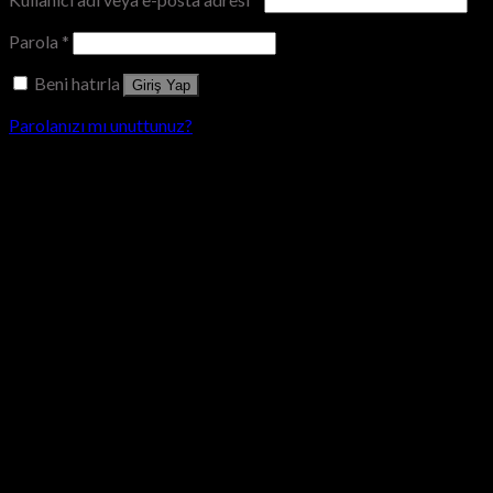
Parola
*
Beni hatırla
Giriş Yap
Parolanızı mı unuttunuz?