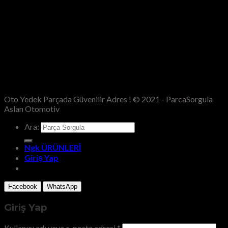
Oto Yedek Parçada Güvenilir Adres ! © 2021 - ParcaSorgula
Aslan Otomotiv
Ara:
Ngk ÜRÜNLERİ
Giriş Yap
Facebook
WhatsApp
Giriş Yap
Kullanıcı adı veya e-posta adresi
*