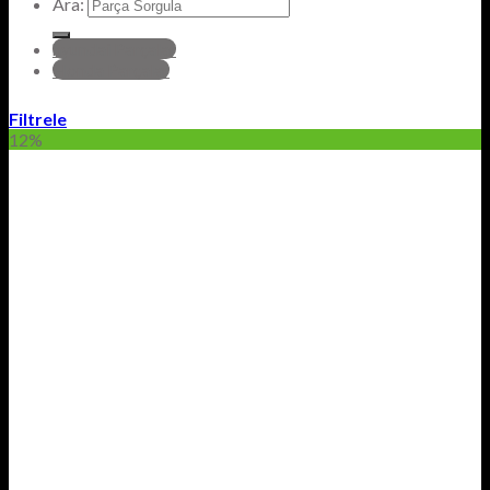
Ara:
hyundai Parçalar
Honda Parçalar
Filtrele
12%