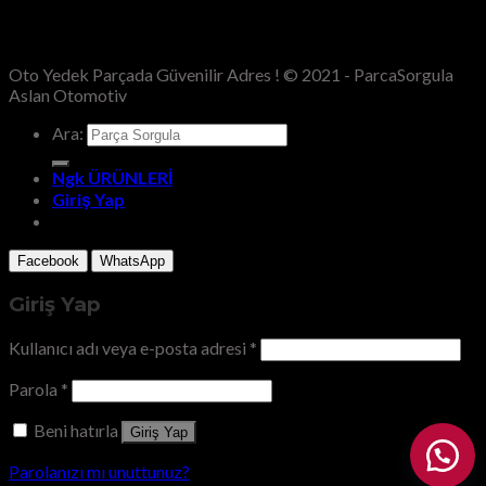
Oto Yedek Parçada Güvenilir Adres ! © 2021 - ParcaSorgula
Aslan Otomotiv
Ara:
Ngk ÜRÜNLERİ
Giriş Yap
Facebook
WhatsApp
Giriş Yap
Kullanıcı adı veya e-posta adresi
*
Parola
*
Beni hatırla
Giriş Yap
Parolanızı mı unuttunuz?