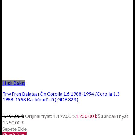
Hızlı Bakış
Trw Fren Balatası Ön Corolla 1,6 1988-1994 /Corolla 1,3
1988-1998 Karbüratörlü ( GDB323 )
1.499,00
₺
Orijinal fiyat: 1.499,00 ₺.
1.250,00
₺
Şu andaki fiyat:
1.250,00 ₺.
Sepete Ekle
Sipariş Ver.!