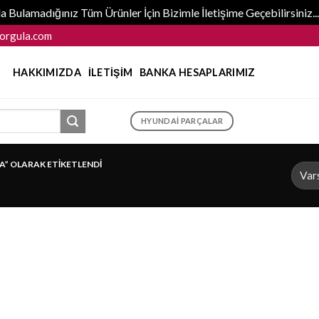
 Bulamadığınız Tüm Ürünler İçin Bizimle İletişime Geçebilirsiniz
orgula.com
HAKKIMIZDA
İLETIŞIM
BANKA HESAPLARIMIZ
HYUNDAI PARÇALAR
A” OLARAK ETIKETLENDI