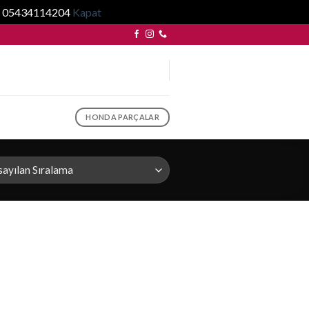
... 05434114204
Kapat
HONDA PARÇALAR