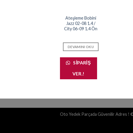
Ateşleme Bobini
Jazz 02-08 1.4 /
City 06-09 1.4 Ön
DEVAMINI OKU
SIPARIŞ
VER.!
Oto Yedek Parçada Güvenilir Adres ! 