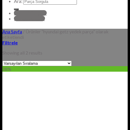
Ara:
hyundai Parçalar
Honda Parçalar
Ana Sayfa
/
Ürünler “hyundai getz yedek parça” olarak
etiketlendi
Filtrele
Showing all 2 results
28%