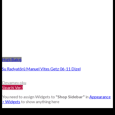
Hızlı Bakış
Su Radyatörü Manuel Vites Getz 06-11 Dizel
Devamını oku
Sipariş Ver.!
You need to assign Widgets to
"Shop Sidebar"
in
Appearance
> Widgets
to show anything here