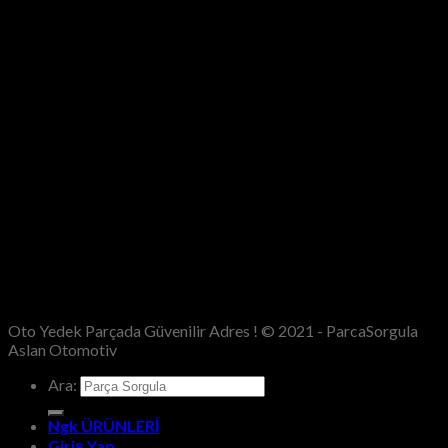
Oto Yedek Parçada Güvenilir Adres ! © 2021 - ParcaSorgula
Aslan Otomotiv
Ara:
Ngk ÜRÜNLERİ
Giriş Yap