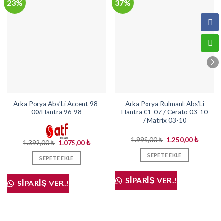
23%
37%
Arka Porya Abs’Li Accent 98-
Arka Porya Rulmanlı Abs’Li
00/Elantra 96-98
Elantra 01-07 / Cerato 03-10
/ Matrix 03-10
Orijinal
Şu
1.999,00
₺
1.250,00
₺
Orijinal
Şu
1.399,00
₺
1.075,00
₺
fiyat:
andaki
fiyat:
andaki
1.999,00 ₺.
fiyat:
1.399,00 ₺.
fiyat:
SEPETE EKLE
1.250,0
SEPETE EKLE
1.075,00 ₺.
SIPARIŞ VER.!
SIPARIŞ VER.!