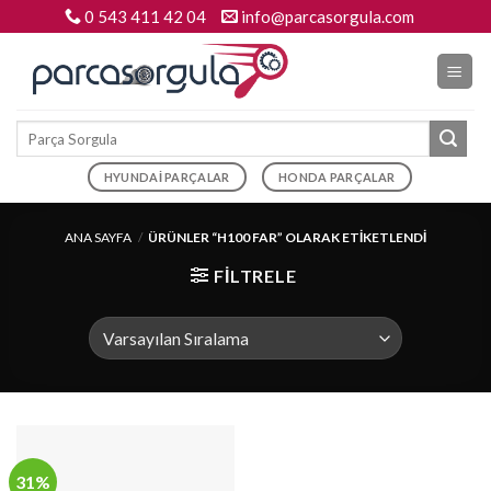
Skip
0 543 411 42 04
info@parcasorgula.com
to
content
Ara:
HYUNDAI PARÇALAR
HONDA PARÇALAR
ANA SAYFA
/
ÜRÜNLER “H100 FAR” OLARAK ETIKETLENDI
FILTRELE
31%