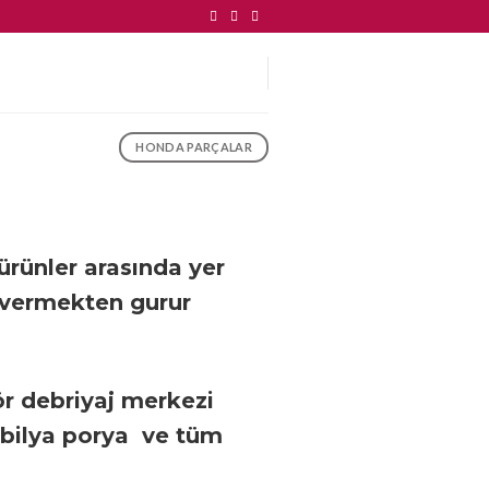
HONDA PARÇALAR
 ürünler arasında yer
 vermekten gurur
tör debriyaj merkezi
 bilya porya ve tüm