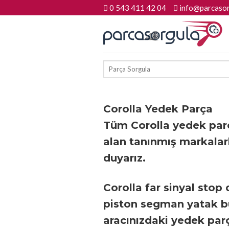
Skip
0 543 411 42 04
info@parcasor
to
content
Ara:
Corolla Yedek Parça
Tüm Corolla yedek parça 
alan tanınmış markalar
duyarız.
Corolla far sinyal stop 
piston segman yatak bu
aracınızdaki yedek par