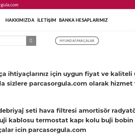
gula.com
HAKKIMIZDA
İLETIŞIM
BANKA HESAPLARIMIZ
HYUNDAI PARÇALAR
ihtiyaçlarınız için uygun fiyat ve kaliteli
la sizlere parcasorgula.com olarak hizmet
debriyaj seti hava filtresi amortisör radya
ji kablosu termostat kapı kolu buji bobin
çalar icin parcasorgula.com